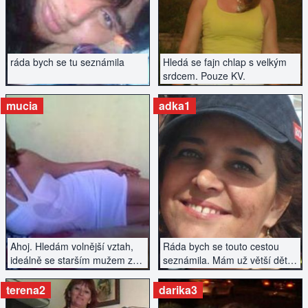
ráda bych se tu seznámila
Hledá se fajn chlap s velkým
srdcem. Pouze KV.
mucia
adka1
ZOBRAZIT INZERÁT
ZOBRAZIT INZERÁT
Ahoj. Hledám volnější vztah,
Ráda bych se touto cestou
ideálně se starším mužem z
seznámila. Mám už větší děti a
Plzně.
tak bych ráda začala po
rozvodu nový vztah.
terena2
darika3