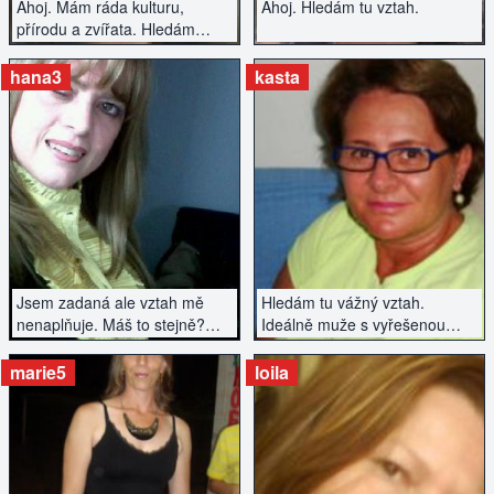
Ahoj. Mám ráda kulturu,
Ahoj. Hledám tu vztah.
přírodu a zvířata. Hledám
muže na vážný vztah.
hana3
kasta
ZOBRAZIT INZERÁT
ZOBRAZIT INZERÁT
Jsem zadaná ale vztah mě
Hledám tu vážný vztah.
nenaplňuje. Máš to stejně?
Ideálně muže s vyřešenou
Pojďme se poznat a trochu si
minulostí.
zlepšit společenský život.
marie5
loila
ZOBRAZIT INZERÁT
ZOBRAZIT INZERÁT