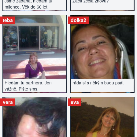
Jsme zadaná, hledám tu
Začít zcela znovu?
milence. Věk do 60 let.
teba
dolka2
ZOBRAZIT INZERÁT
ZOBRAZIT INZERÁT
Hledám tu partnera. Jen
ráda si s někým budu psát
vážně. Pište sms.
vera
eva
ZOBRAZIT INZERÁT
ZOBRAZIT INZERÁT