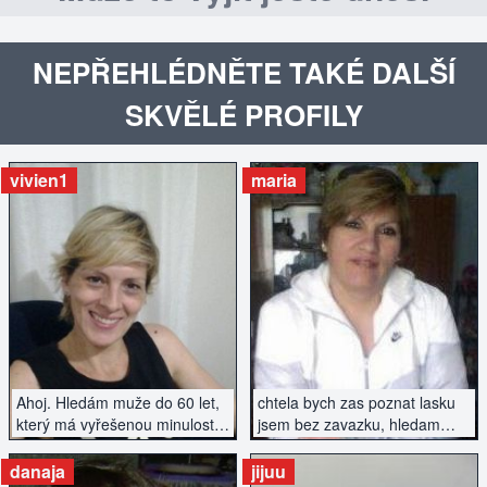
NEPŘEHLÉDNĚTE TAKÉ DALŠÍ
SKVĚLÉ PROFILY
vivien1
maria
ZOBRAZIT INZERÁT
ZOBRAZIT INZERÁT
Ahoj. Hledám muže do 60 let,
chtela bych zas poznat lasku
který má vyřešenou minulost a
jsem bez zavazku, hledam
hledá nový start.
vazny vztah
danaja
jijuu