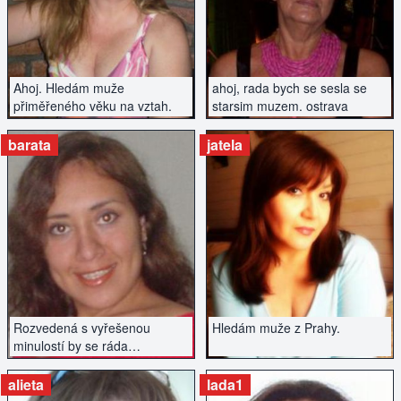
Ahoj. Hledám muže
ahoj, rada bych se sesla se
přiměřeného věku na vztah.
starsim muzem. ostrava
barata
jatela
ZOBRAZIT INZERÁT
ZOBRAZIT INZERÁT
Rozvedená s vyřešenou
Hledám muže z Prahy.
minulostí by se ráda
seznámila.
alieta
lada1