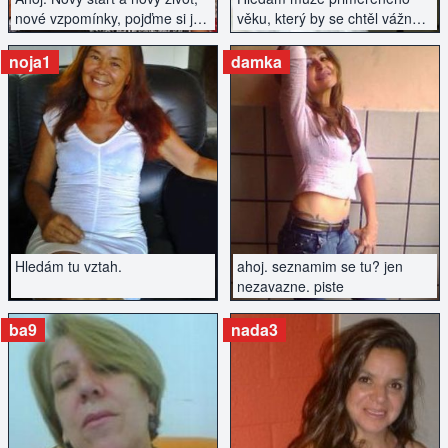
nové vzpomínky, pojďme si je
věku, který by se chtěl vážně
spolu vytvořit...
seznámit. Mám nějaké
závazky, ale jsem připravená
noja1
damka
začít znovu. Co ty?
ZOBRAZIT INZERÁT
ZOBRAZIT INZERÁT
Hledám tu vztah.
ahoj. seznamim se tu? jen
nezavazne. piste
ba9
nada3
ZOBRAZIT INZERÁT
ZOBRAZIT INZERÁT