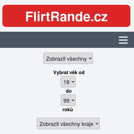
FlirtRande.cz
Vybrat věk
od
do
roků