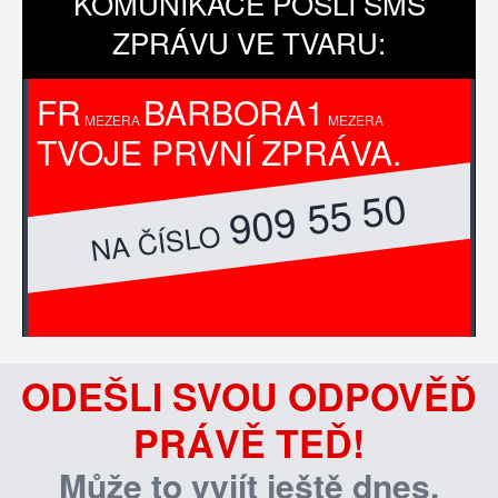
KOMUNIKACE POŠLI SMS
ZPRÁVU VE TVARU:
FR
BARBORA1
MEZERA
MEZERA
TVOJE PRVNÍ ZPRÁVA.
909 55 50
NA ČÍSLO
ODEŠLI SVOU ODPOVĚĎ
PRÁVĚ TEĎ!
Může to vyjít ještě dnes.