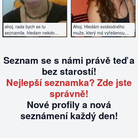
ahoj. rada bych se tu
Ahoj. Hledám svobodného
seznamila. hledam nekdo
muže, který má vyřešenou
volnejsi vztah? jsi sam a nebo
minulost. Věk 45-60 let.
ve vztahu jako ja a neco ti
chybi? napis mi a uvidime.
Seznam se s námi právě teď a
bez starostí!
Nejlepší seznamka? Zde jste
správně!
Nové profily a nová
seznámení každý den!