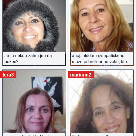
ZOBRAZIT INZERÁT
ZOBRAZIT INZERÁT
Je tu někdo zatím jen na
ahoj. hledam sympatického
pokec?
muže přiměřeného věku, který
rád cestuje, objevuje svět a je
s ním zábava.
lera3
mariana2
ZOBRAZIT INZERÁT
ZOBRAZIT INZERÁT