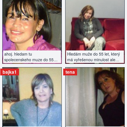
ZOBRAZIT INZERÁT
ZOBRAZIT INZERÁT
ahoj. hledam tu
Hledám muže do 55 let, který
spolecenskeho muze do 55
má vyřešenou minulost ale
let.
chce začít znovu se vším
všudy...
bajka1
tena
ZOBRAZIT INZERÁT
ZOBRAZIT INZERÁT