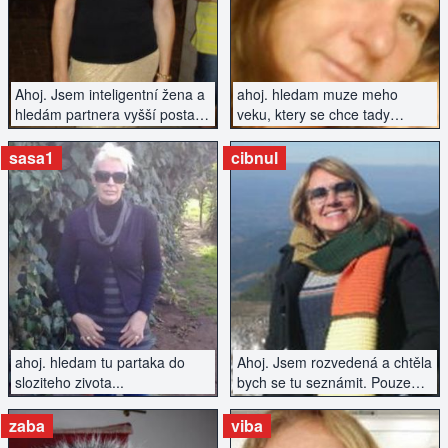
Ahoj. Jsem inteligentní žena a
ahoj. hledam muze meho
hledám partnera vyšší postavy
veku, ktery se chce tady
ze Zlína či okolí. Uvidíme, zda
seznamit
se tu mohu seznámit s někým
sasa1
cibnul
na úrovni.
ZOBRAZIT INZERÁT
ZOBRAZIT INZERÁT
ahoj. hledam tu partaka do
Ahoj. Jsem rozvedená a chtěla
sloziteho zivota...
bych se tu seznámit. Pouze
Pardubice.
zaba
viba