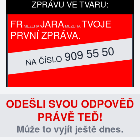
ZPRÁVU VE TVARU:
FR
JARA
TVOJE
MEZERA
MEZERA
PRVNÍ ZPRÁVA.
909 55 50
NA ČÍSLO
ODEŠLI SVOU ODPOVĚĎ
PRÁVĚ TEĎ!
Může to vyjít ještě dnes.