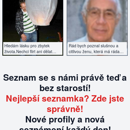
ZOBRAZIT INZERÁT
ZOBRAZIT INZERÁT
Hledám lásku pro zbytek
Rád bych poznal slušnou a
života.Nechci flirt ani dělat
citlivou ženu, která má ráda
finanční výpomoc. Hledám
zahradu, přírodu a má
někoho, kdo stejně jako já se
vyřešenou minulost.
cítí sám a chce s tím něco
Seznam se s námi právě teď a
udělat.Najde se taková ?
bez starostí!
Nejlepší seznamka? Zde jste
správně!
Nové profily a nová
seznámení každý den!