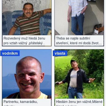
ZOBRAZIT INZERÁT
ZOBRAZIT INZERÁT
Rozvedený muž hledá ženu
Třeba se najde subtilní
pro vztah vážný ,přátelský .
stveření, které mi dodá života
koření...
vodnikm
vlasta
ZOBRAZIT INZERÁT
ZOBRAZIT INZERÁT
Partnerku, kamarádku,
Hledám ženu jen vážně,Mšené