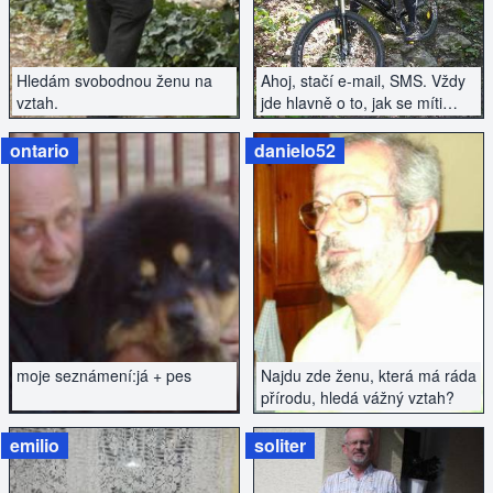
Hledám svobodnou ženu na
Ahoj, stačí e-mail, SMS. Vždy
vztah.
jde hlavně o to, jak se míti
ještě lépe. Já podnikavý
sympatický 63 hledám v Praze
ontario
danielo52
kamarádku podobného
názoru.
ZOBRAZIT INZERÁT
ZOBRAZIT INZERÁT
moje seznámení:já + pes
Najdu zde ženu, která má ráda
přírodu, hledá vážný vztah?
emilio
soliter