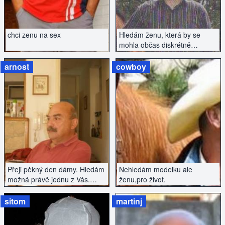
hezký den
chci zenu na sex
Hledám ženu, která by se
mohla občas diskrétně
věnovat staršímu pánovi.
arnost
cowboy
ZOBRAZIT INZERÁT
ZOBRAZIT INZERÁT
Přeji pěkný den dámy. Hledám
Nehledám modelku ale
možná právě jednu z Vás.
ženu,pro život.
Rozvedený, s vyřešenou
minulostí hledá vážný vztah.
sitom
martinj