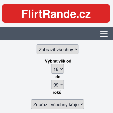
FlirtRande.cz
Vybrat věk
od
do
roků