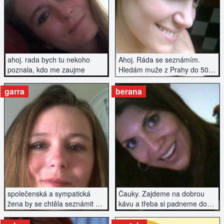
ZOBRAZIT INZERÁT
ZOBRAZIT INZERÁT
ahoj. rada bych tu nekoho
Ahoj. Ráda se seznámím.
poznala, kdo me zaujme
Hledám muže z Prahy do 50
let. Napiš a neboj se změnit si
život....
garra
berana
ZOBRAZIT INZERÁT
ZOBRAZIT INZERÁT
společenská a sympatická
Čauky. Zajdeme na dobrou
žena by se chtěla seznámit s
kávu a třeba si padneme do
inteligentním mužem.
oka. A když ne, tak alespoň ta
dobrá káva... :)