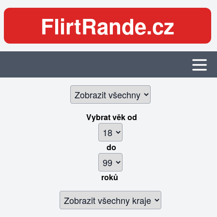
FlirtRande.cz
Vybrat věk
od
do
roků