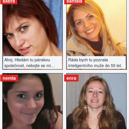
sabra
santala
ZOBRAZIT INZERÁT
ZOBRAZIT INZERÁT
Ahoj. Hledám tu pánskou
Ráda bych tu poznala
společnost, nebojte se mi
inteligentního muže do 55 let.
ozvat chlapi.
nemla
enra
ZOBRAZIT INZERÁT
ZOBRAZIT INZERÁT