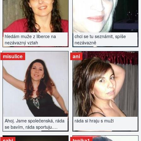
ZOBRAZIT INZERÁT
ZOBRAZIT INZERÁT
hledám muže z liberce na
chci se tu seznámit, spíše
nezávazný vztah
nezávazně
misulice
ani
ZOBRAZIT INZERÁT
ZOBRAZIT INZERÁT
Ahoj. Jsme společenská, ráda
ráda si hraju s muži
se bavím, ráda sportuju.
Hledám muže na vážný vztah,
nejlépe Ostrava či okolí.
sabi
tenika1