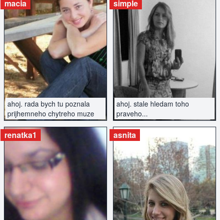
seznámení.
macia
simple
ZOBRAZIT INZERÁT
ZOBRAZIT INZERÁT
ahoj. rada bych tu poznala
ahoj. stale hledam toho
prijhemneho chytreho muze
praveho...
renatka1
asnita
ZOBRAZIT INZERÁT
ZOBRAZIT INZERÁT