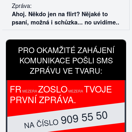
Zpráva:
Ahoj. Někdo jen na flirt? Nějaké to
psaní, možná i schůzka... no uvidíme..
PRO OKAMŽITÉ ZAHÁJENÍ
KOMUNIKACE POŠLI SMS
ZPRÁVU VE TVARU:
FR
ZOSLO
TVOJE
MEZERA
MEZERA
PRVNÍ ZPRÁVA.
909 55 50
NA ČÍSLO