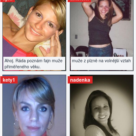
ZOBRAZIT INZERÁT
ZOBRAZIT INZERÁT
Ahoj. Ráda poznám fajn muže
muže z plzně na volnější vztah
přiměřeného věku.
kety1
nadenka
ZOBRAZIT INZERÁT
ZOBRAZIT INZERÁT