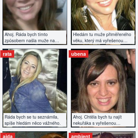
ZOBRAZIT INZERÁT
ZOBRAZIT INZERÁT
Ahoj. Ráda bych tímto
Hledám tu muže přiměřeného
způsobem našla muže na
věku, který má vyřešenou
vážný vztah.
minulost. Cchci se vážně
seznámit.
rata
ubena
ZOBRAZIT INZERÁT
ZOBRAZIT INZERÁT
Ráda bych se tu seznámila,
Ahoj. Chtěla bych tu najít
spíše hledám něco vážného.
nekuřáka s vyřešenou
minulostí. Jen vážně.
ajda
ambient