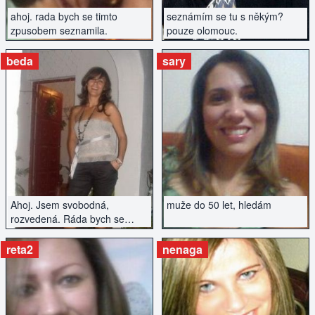
ahoj. rada bych se timto
seznámím se tu s někým?
zpusobem seznamila.
pouze olomouc.
beda
sary
ZOBRAZIT INZERÁT
ZOBRAZIT INZERÁT
Ahoj. Jsem svobodná,
muže do 50 let, hledám
rozvedená. Ráda bych se
tímto způsobem s někým
seznámila.
reta2
nenaga