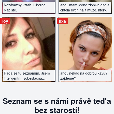
Nezávazný vztah, Liberec.
ahoj. mam jedno zlobive dite a
Napište.
chtela bych najit muze, ktery je
treba take rozvedeny, ale chce
prolomit tu samotu.
loy
fixa
ZOBRAZIT INZERÁT
ZOBRAZIT INZERÁT
Ráda se tu seznámím. Jsem
ahoj. nekdo na dobrou kavu?
inteligentní, soběstačná,
zajdeme?
bězdetná.
Seznam se s námi právě teď a
bez starostí!