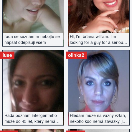
ZOBRAZIT INZERÁT
ZOBRAZIT INZERÁT
ráda se seznámím nebojte se
Hi, I'm briana william. I'm
napsat odepisuji všem
looking for a guy for a serious
relationship. I value
conversations, openness. I like
luse
olinka2
to travel and spend time
actively. Write if you're
interested :)Hi, I'm briana
william. I'm looking for a guy
for a serious relationship. I
ZOBRAZIT INZERÁT
ZOBRAZIT INZERÁT
value conversations,
openness. I like to travel and
spend time actively. Write if
you're interested :)
Ráda poznám inteligentního
Hledám muže na vážný vztah,
muže do 45 let, který nemá
někoho kdo nemá závazky, je
závazky. Pouze vážné
s ním zábava a je aktivní.