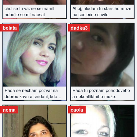
chci se tu vážně seznámit
Ahoj, hledám tu staršího muže
nebojte se mi napsat
na společné chvíle.
belata
dadka3
ZOBRAZIT INZERÁT
ZOBRAZIT INZERÁT
Ráda se nechám pozvat na
Ráda tu poznám pohodového
dobrou kávu a snídani, kde
a nekonfliktního muže.
bych poznala fajn chlapa :)
nema
caola