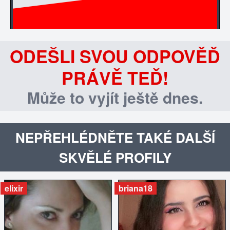
ODEŠLI SVOU ODPOVĚĎ
PRÁVĚ TEĎ!
Může to vyjít ještě dnes.
NEPŘEHLÉDNĚTE TAKÉ DALŠÍ
SKVĚLÉ PROFILY
elixir
briana18