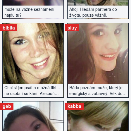
muže na vážné seznámení
Ahoj. Hledám partnera do
najdu tu?
života, pouze vážně.
bibita
siuy
ZOBRAZIT INZERÁT
ZOBRAZIT INZERÁT
Chci si jen psát a možná flirt...
Ráda poznám muže, který je
ne osobní setkání. Alespoň
energický a zábavný. Věk do
tedy prozatím - jsem zadaná,
50 let.
ale nespokojená...
geb
kabba