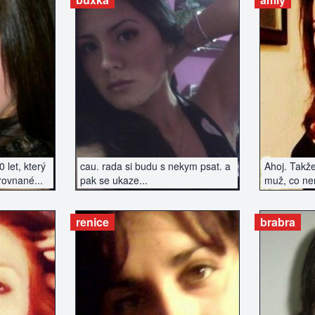
vztah ano.
ZERÁT
ZOBRAZIT INZERÁT
ZOBR
let, který
cau. rada si budu s nekym psat. a
Ahoj. Takže
rovnané...
pak se ukaze...
muž, co ne
vztah...
renice
brabra
ZERÁT
ZOBRAZIT INZERÁT
ZOBR