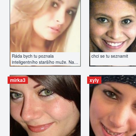
ZOBRAZIT INZERÁT
ZOBRAZIT IN
Ráda bych tu poznala
chci se tu seznamit
inteligentního staršího muže. Na
vzhledu nezáleží, spíše na
sympatiích a chemii...
mirka3
xyly
ZOBRAZIT INZERÁT
ZOBRAZIT IN