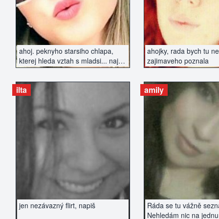
ahoj. peknyho starsiho chlapa,
ahojky, rada bych tu n
kterej hleda vztah s mladsi... najdu
zajimaveho poznala
tu?
ilta
amily
ZOBRAZIT INZERÁT
ZOBRAZIT IN
jen nezávazný flirt, napiš
Ráda se tu vážně sez
Nehledám nic na jednu