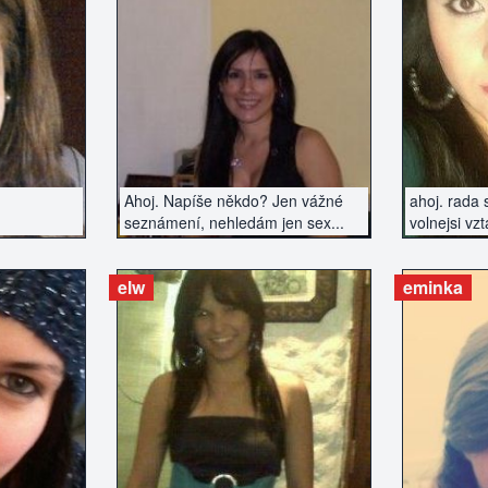
ZERÁT
ZOBRAZIT INZERÁT
ZOBR
Ahoj. Napíše někdo? Jen vážné
ahoj. rada 
seznámení, nehledám jen sex...
volnejsi vzt
elw
eminka
ZERÁT
ZOBRAZIT INZERÁT
ZOBR