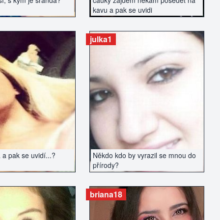
í, s kým je sranda?
cauky zajdem nekam posedet na
kavu a pak se uvidi
julka1
AZIT INZERÁT
ZOBRAZIT INZERÁT
a pak se uvidí...?
Někdo kdo by vyrazil se mnou do
přírody?
briana18