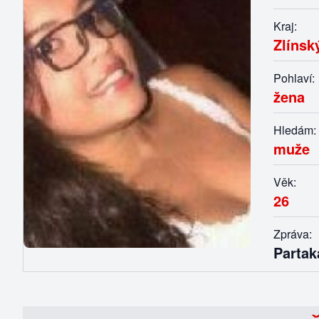
Kraj:
Zlínsk
Pohlaví:
žena
Hledám:
muže
Věk:
26
Zpráva:
Partak