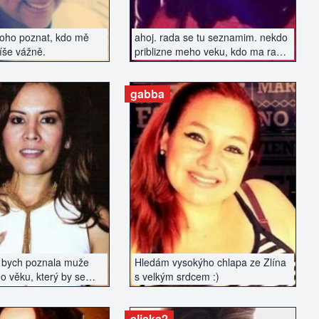
koho poznat, kdo mě
ahoj. rada se tu seznamim. nekdo
íše vážně.
priblizne meho veku, kdo ma rad
dobrou zabavu a neni uplnej
nesportovec..
gabba
AZIT INZERÁT
ZOBRAZIT INZERÁT
 bych poznala muže
Hledám vysokýho chlapa ze Zlína
o věku, který by se
s velkým srdcem :)
ě seznámit. Nehledám
la, ale spíše vážný
eliska2