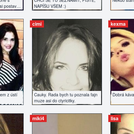
bne s
CHCI SE TU SEZNÁMIT, PIŠTE,
Někdo starš
i postavy,
NAPÍŠU VŠEM :)
cimi
kexma
ZERÁT
ZOBRAZIT INZERÁT
ZOBR
em z ústí
Cauky. Rada bych tu poznala fajn
Dobrá káva 
muze asi do ctyricitky.
miki4
lisa