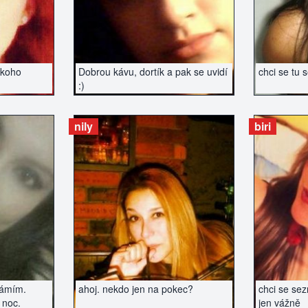
ekoho
Dobrou kávu, dortík a pak se uvidí
chci se tu 
:)
nily
biri
ZERÁT
ZOBRAZIT INZERÁT
ZOBR
námím.
ahoj. nekdo jen na pokec?
chci se se
 noc.
jen vážně