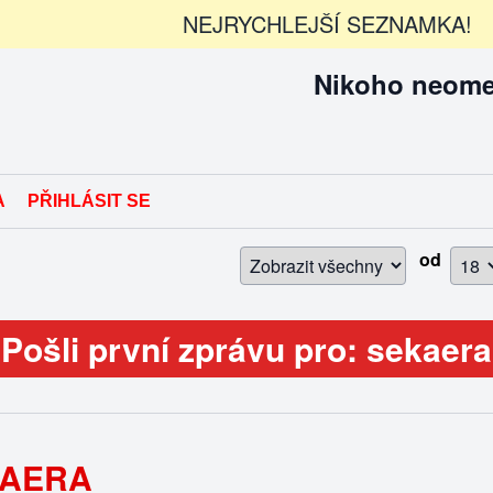
NEJRYCHLEJŠÍ SEZNAMKA!
Nikoho neomez
A
PŘIHLÁSIT SE
od
Pošli první zprávu pro: sekaera
AERA