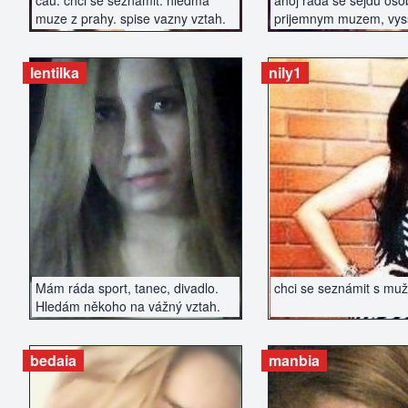
cau. chci se seznamit. hledma
ahoj rada se sejdu oso
muze z prahy. spise vazny vztah.
prijemnym muzem, vyss
urcite nekurak
lentilka
nily1
ZOBRAZIT INZERÁT
ZOBRAZIT IN
Mám ráda sport, tanec, divadlo.
chci se seznámit s muž
Hledám někoho na vážný vztah.
bedaia
manbia