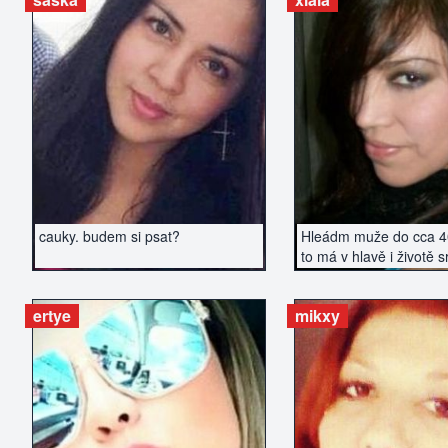
ZOBRAZIT INZERÁT
ZOBRAZIT IN
cauky. budem si psat?
Hleádm muže do cca 40 
to má v hlavě i životě s
ertye
mikxy
ZOBRAZIT INZERÁT
ZOBRAZIT IN