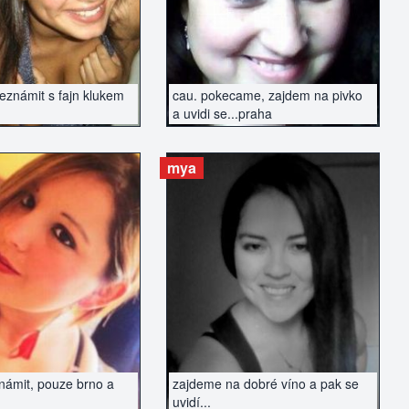
seznámit s fajn klukem
cau. pokecame, zajdem na pivko
a uvidi se...praha
mya
AZIT INZERÁT
ZOBRAZIT INZERÁT
známit, pouze brno a
zajdeme na dobré víno a pak se
uvidí...