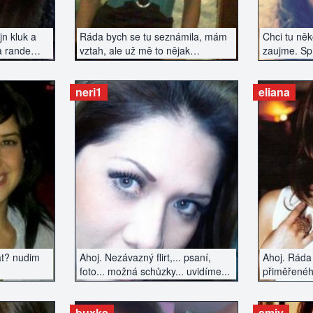
jn kluk a
Ráda bych se tu seznámila, mám
Chci tu ně
a rande
vztah, ale už mě to nějak
zaujme. Sp
nenaplňuje a chce to něco
nového...
neri1
eliana
ZERÁT
ZOBRAZIT INZERÁT
ZOBR
at? nudim
Ahoj. Nezávazný flirt,... psaní,
Ahoj. Ráda
foto... možná schůzky... uvidíme...
přiměřenéh
chtěl vážn
hned manže
buxka
amiy