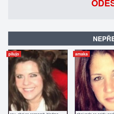
ODEŠ
NEPŘE
pilujo
amaka
ZOBRAZIT INZERÁT
ZOBRAZIT IN