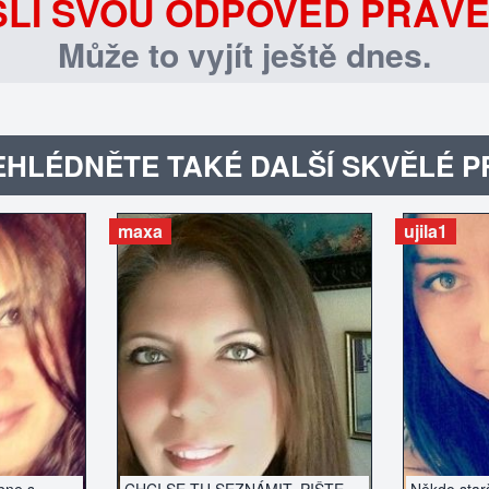
LI SVOU ODPOVĚĎ PRÁVĚ
Může to vyjít ještě dnes.
HLÉDNĚTE TAKÉ DALŠÍ SKVĚLÉ P
maxa
ujila1
ZERÁT
ZOBRAZIT INZERÁT
ZOBR