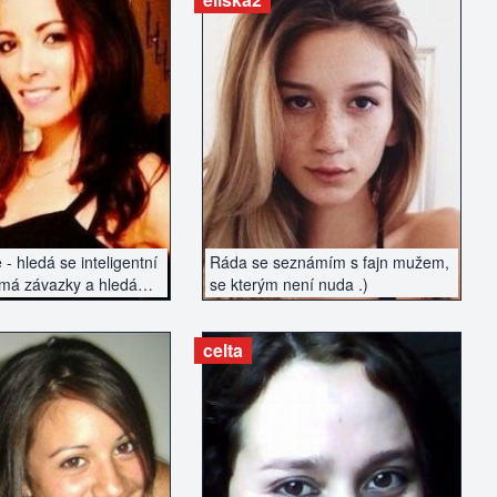
AZIT INZERÁT
ZOBRAZIT INZERÁT
 - hledá se inteligentní
Ráda se seznámím s fajn mužem,
má závazky a hledá
se kterým není nuda .)
celta
AZIT INZERÁT
ZOBRAZIT INZERÁT