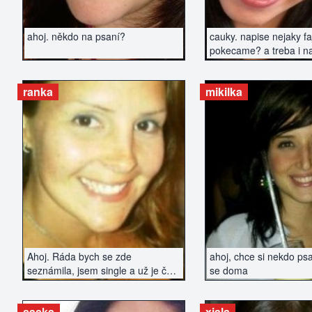
ahoj. někdo na psaní?
cauky. napise nejaky fa
pokecame? a treba i n
zajdem...?
ranka
mikilka
ZOBRAZIT INZERÁT
ZOBRAZIT IN
Ahoj. Ráda bych se zde
ahoj, chce si nekdo ps
seznámila, jsem single a už je čas
se doma
začít se zas s někým setkat :)
saska
xiala