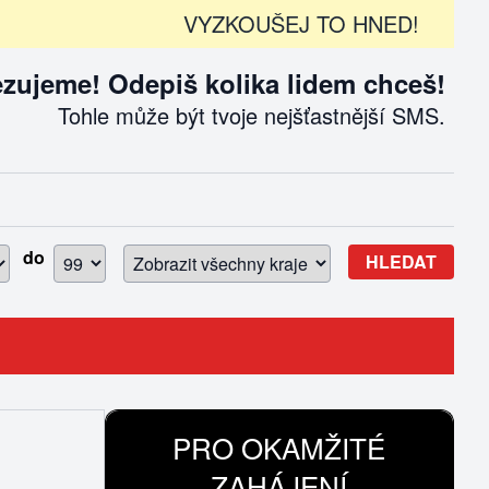
VYZKOUŠEJ TO HNED!
ujeme! Odepiš kolika lidem chceš!
Tohle může být tvoje nejšťastnější SMS.
do
HLEDAT
PRO OKAMŽITÉ
ZAHÁJENÍ