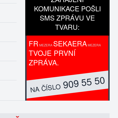
KOMUNIKACE POŠLI
SMS ZPRÁVU VE
TVARU:
FR
SEKAERA
MEZERA
MEZERA
TVOJE PRVNÍ
ZPRÁVA.
909 55 50
NA ČÍSLO