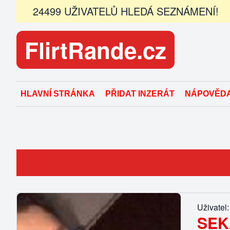
24499 UŽIVATELŮ HLEDÁ SEZNÁMENÍ!
FlirtRande.cz
HLAVNÍ STRÁNKA
PŘIDAT INZERÁT
NÁPOVĚD
Uživatel:
SEK