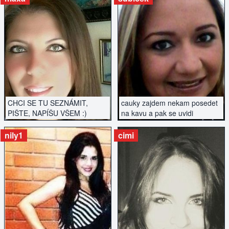
ZOBRAZIT INZERÁT
ZOBRAZIT INZERÁT
CHCI SE TU SEZNÁMIT,
cauky zajdem nekam posedet
PIŠTE, NAPÍŠU VŠEM :)
na kavu a pak se uvidi
nily1
cimi
ZOBRAZIT INZERÁT
ZOBRAZIT INZERÁT