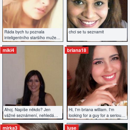
ZOBRAZIT INZERÁT
ZOBRAZIT INZERÁT
Ráda bych tu poznala
chci se tu seznamit
inteligentního staršího muže.
Na vzhledu nezáleží, spíše na
sympatiích a chemii...
miki4
briana18
ZOBRAZIT INZERÁT
ZOBRAZIT INZERÁT
Ahoj. Napíše někdo? Jen
Hi, I'm briana william. I'm
vážné seznámení, nehledám
looking for a guy for a serious
jen sex...
relationship. I value
conversations, openness. I like
mirka3
luse