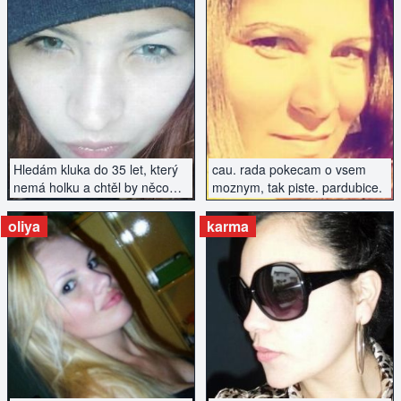
ZOBRAZIT INZERÁT
ZOBRAZIT INZERÁT
Hledám kluka do 35 let, který
cau. rada pokecam o vsem
nemá holku a chtěl by něco
moznym, tak piste. pardubice.
podniknout....
oliya
karma
ZOBRAZIT INZERÁT
ZOBRAZIT INZERÁT