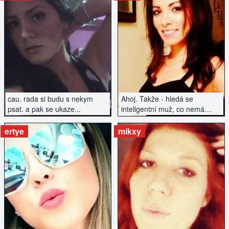
ZOBRAZIT INZERÁT
ZOBRAZIT INZERÁT
cau. rada si budu s nekym
Ahoj. Takže - hledá se
psat. a pak se ukaze...
inteligentní muž, co nemá
závazky a hledá vztah...
ertye
mikxy
ZOBRAZIT INZERÁT
ZOBRAZIT INZERÁT