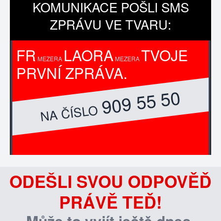
KOMUNIKACE POŠLI SMS
ZPRÁVU VE TVARU:
FR
LAORA
TVOJE
MEZERA
MEZERA
PRVNÍ ZPRÁVA.
909 55 50
NA ČÍSLO
ODEŠLI SVOU ODPOVĚĎ
PRÁVĚ TEĎ!
Může to vyjít ještě dnes.