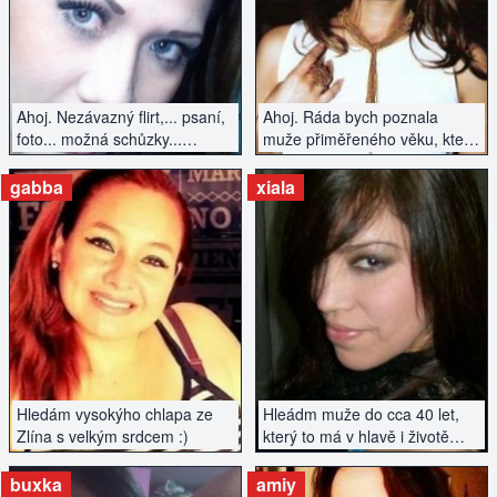
ZOBRAZIT INZERÁT
ZOBRAZIT INZERÁT
Ahoj. Nezávazný flirt,... psaní,
Ahoj. Ráda bych poznala
foto... možná schůzky...
muže přiměřeného věku, který
uvidíme...
by se chtěl vážně seznámit.
Nehledám hned manžela, ale
gabba
xiala
spíše vážný vztah ano.
ZOBRAZIT INZERÁT
ZOBRAZIT INZERÁT
Hledám vysokýho chlapa ze
Hleádm muže do cca 40 let,
Zlína s velkým srdcem :)
který to má v hlavě i životě
srovnané...
buxka
amiy