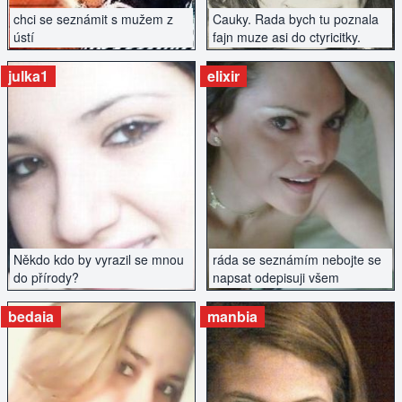
chci se seznámit s mužem z
Cauky. Rada bych tu poznala
ústí
fajn muze asi do ctyricitky.
julka1
elixir
ZOBRAZIT INZERÁT
ZOBRAZIT INZERÁT
Někdo kdo by vyrazil se mnou
ráda se seznámím nebojte se
do přírody?
napsat odepisuji všem
bedaia
manbia