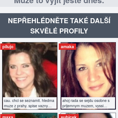
NEPŘEHLÉDNĚTE TAKÉ DALŠÍ
SKVĚLÉ PROFILY
pilujo
amaka
ZOBRAZIT INZERÁT
ZOBRAZIT INZERÁT
cau. chci se seznamit. hledma
ahoj rada se sejdu osobne s
muze z prahy. spise vazny
prijemnym muzem, vyssi
vztah.
postavy, urcite nekurak
maxa
subicek