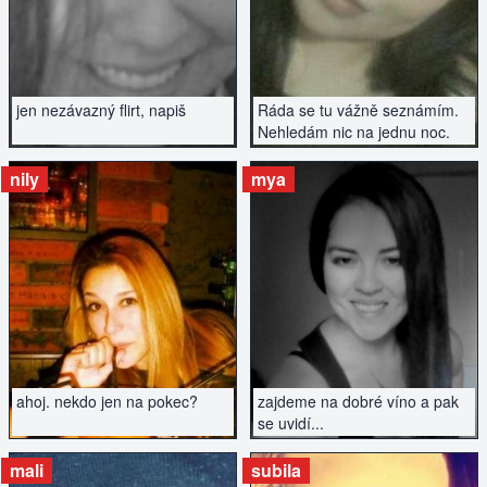
jen nezávazný flirt, napiš
Ráda se tu vážně seznámím.
Nehledám nic na jednu noc.
nily
mya
ZOBRAZIT INZERÁT
ZOBRAZIT INZERÁT
ahoj. nekdo jen na pokec?
zajdeme na dobré víno a pak
se uvidí...
mali
subila