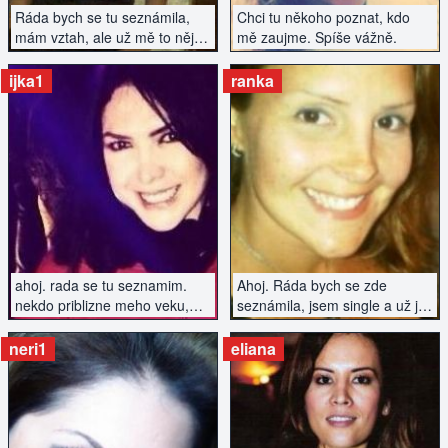
Ráda bych se tu seznámila,
Chci tu někoho poznat, kdo
mám vztah, ale už mě to nějak
mě zaujme. Spíše vážně.
nenaplňuje a chce to něco
nového...
ijka1
ranka
ZOBRAZIT INZERÁT
ZOBRAZIT INZERÁT
ahoj. rada se tu seznamim.
Ahoj. Ráda bych se zde
nekdo priblizne meho veku,
seznámila, jsem single a už je
kdo ma rad dobrou zabavu a
čas začít se zas s někým
neni uplnej nesportovec..
setkat :)
neri1
eliana