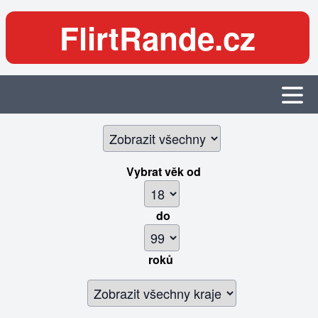
FlirtRande.cz
Vybrat věk
od
do
roků