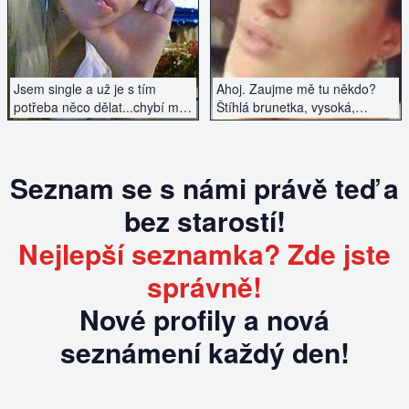
Jsem single a už je s tím
Ahoj. Zaujme mě tu někdo?
potřeba něco dělat...chybí mi
Štíhlá brunetka, vysoká,
mužská náruč.
hledám milence.
Seznam se s námi právě teď a
bez starostí!
Nejlepší seznamka? Zde jste
správně!
Nové profily a nová
seznámení každý den!