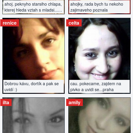
ahoj. peknyho starsiho chlapa,
ahojky, rada bych tu nekoho
kterej hleda vztah s mladsi...
zajimaveho poznala
najdu tu?
renice
celta
ZOBRAZIT INZERÁT
ZOBRAZIT INZERÁT
Dobrou kávu, dortík a pak se
cau. pokecame, zajdem na
uvidí :)
pivko a uvidi se...praha
ilta
amily
ZOBRAZIT INZERÁT
ZOBRAZIT INZERÁT