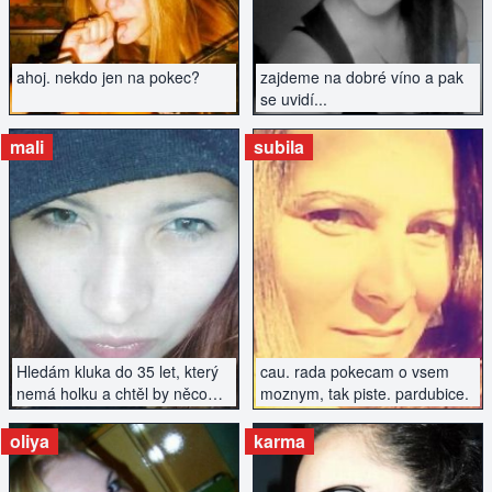
ahoj. nekdo jen na pokec?
zajdeme na dobré víno a pak
se uvidí...
mali
subila
ZOBRAZIT INZERÁT
ZOBRAZIT INZERÁT
Hledám kluka do 35 let, který
cau. rada pokecam o vsem
nemá holku a chtěl by něco
moznym, tak piste. pardubice.
podniknout....
oliya
karma