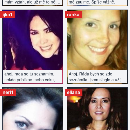
mám vztah, ale už mě to nějak
mě zaujme. Spíše vážně.
nenaplňuje a chce to něco
nového...
ijka1
ranka
ZOBRAZIT INZERÁT
ZOBRAZIT INZERÁT
ahoj. rada se tu seznamim.
Ahoj. Ráda bych se zde
nekdo priblizne meho veku,
seznámila, jsem single a už je
kdo ma rad dobrou zabavu a
čas začít se zas s někým
neni uplnej nesportovec..
setkat :)
neri1
eliana
ZOBRAZIT INZERÁT
ZOBRAZIT INZERÁT