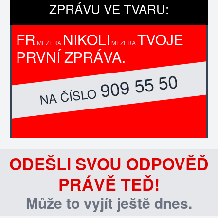
ZPRÁVU VE TVARU:
FR
NIKOLI
TVOJE
MEZERA
MEZERA
PRVNÍ ZPRÁVA.
909 55 50
NA ČÍSLO
ODEŠLI SVOU ODPOVĚĎ
PRÁVĚ TEĎ!
Může to vyjít ještě dnes.