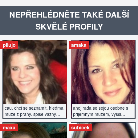
NEPŘEHLÉDNĚTE TAKÉ DALŠÍ
SKVĚLÉ PROFILY
pilujo
amaka
ZOBRAZIT INZERÁT
ZOBRAZIT INZERÁT
cau. chci se seznamit. hledma
ahoj rada se sejdu osobne s
muze z prahy. spise vazny
prijemnym muzem, vyssi
vztah.
postavy, urcite nekurak
maxa
subicek