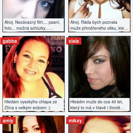
Ahoj. Nezávazný flirt,... psaní,
Ahoj. Ráda bych poznala
foto... možná schůzky...
muže přiměřeného věku, který
uvidíme...
by se chtěl vážně seznámit.
Nehledám hned manžela, ale
gabba
xiala
spíše vážný vztah ano.
ZOBRAZIT INZERÁT
ZOBRAZIT INZERÁT
Hledám vysokýho chlapa ze
Hleádm muže do cca 40 let,
Zlína s velkým srdcem :)
který to má v hlavě i životě
srovnané...
amiy
mikxy