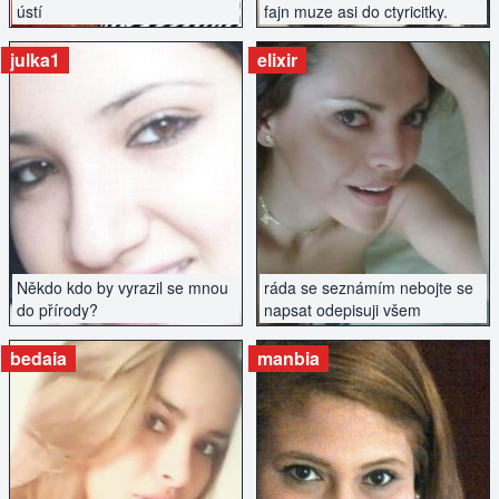
ústí
fajn muze asi do ctyricitky.
julka1
elixir
ZOBRAZIT INZERÁT
ZOBRAZIT INZERÁT
Někdo kdo by vyrazil se mnou
ráda se seznámím nebojte se
do přírody?
napsat odepisuji všem
bedaia
manbia
ZOBRAZIT INZERÁT
ZOBRAZIT INZERÁT