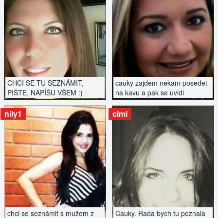
ZOBRAZIT INZERÁT
ZOBRAZIT INZERÁT
CHCI SE TU SEZNÁMIT,
cauky zajdem nekam posedet
PIŠTE, NAPÍŠU VŠEM :)
na kavu a pak se uvidi
nily1
cimi
ZOBRAZIT INZERÁT
ZOBRAZIT INZERÁT
chci se seznámit s mužem z
Cauky. Rada bych tu poznala