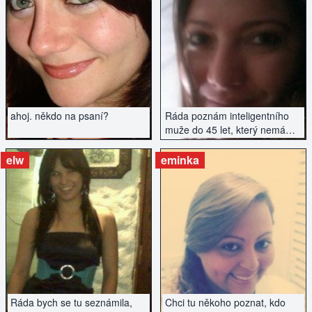
interested :)Hi, I'm briana
william. I'm looking for a guy
for a serious relationship. I
ZOBRAZIT INZERÁT
ZOBRAZIT INZERÁT
value conversations,
openness. I like to travel and
spend time actively. Write if
you're interested :)
ahoj. někdo na psaní?
Ráda poznám inteligentního
muže do 45 let, který nemá
závazky. Pouze vážné
seznámení.
elw
eminka
ZOBRAZIT INZERÁT
ZOBRAZIT INZERÁT
Ráda bych se tu seznámila,
Chci tu někoho poznat, kdo