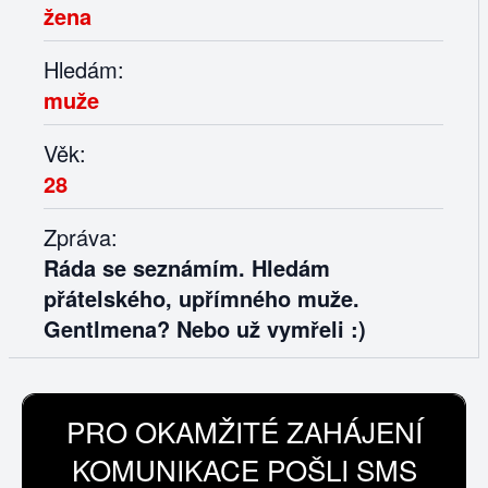
žena
Hledám:
muže
Věk:
28
Zpráva:
Ráda se seznámím. Hledám
přátelského, upřímného muže.
Gentlmena? Nebo už vymřeli :)
PRO OKAMŽITÉ ZAHÁJENÍ
KOMUNIKACE POŠLI SMS