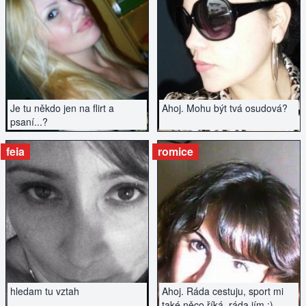
ZOBRAZIT INZERÁT
ZOBRAZIT INZERÁT
Je tu někdo jen na flirt a
Ahoj. Mohu být tvá osudová?
psaní...?
feia
romice
ZOBRAZIT INZERÁT
ZOBRAZIT INZERÁT
hledam tu vztah
Ahoj. Ráda cestuju, sport mi
také něco říká, ráda jím :)