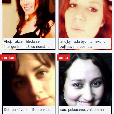
ZOBRAZIT INZERÁT
ZOBRAZIT INZERÁT
Ahoj. Takže - hledá se
ahojky, rada bych tu nekoho
inteligentní muž, co nemá
zajimaveho poznala
závazky a hledá vztah...
renice
celta
ZOBRAZIT INZERÁT
ZOBRAZIT INZERÁT
Dobrou kávu, dortík a pak se
cau. pokecame, zajdem na