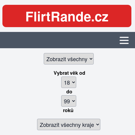
FlirtRande.cz
Vybrat věk
od
do
roků