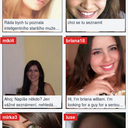
Ráda bych tu poznala
chci se tu seznamit
inteligentního staršího muže.
Na vzhledu nezáleží, spíše na
sympatiích a chemii...
miki4
briana18
ZOBRAZIT INZERÁT
ZOBRAZIT INZERÁT
Ahoj. Napíše někdo? Jen
Hi, I'm briana william. I'm
vážné seznámení, nehledám
looking for a guy for a serious
jen sex...
relationship. I value
conversations, openness. I like
mirka3
luse
to travel and spend time
actively. Write if you're