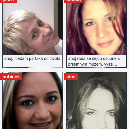
ZOBRAZIT INZERÁT
ZOBRAZIT INZERÁT
ahoj, hledam partaka do zivota
ahoj rada se sejdu osobne s
prijemnym muzem, vyssi
postavy, urcite nekurak
subicek
cimi
ZOBRAZIT INZERÁT
ZOBRAZIT INZERÁT