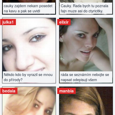
cauky zajdem nekam posedet
Cauky. Rada bych tu poznala
na kavu a pak se uvidi
fajn muze asi do ctyricitky.
julka1
elixir
ZOBRAZIT INZERÁT
ZOBRAZIT INZERÁT
Někdo kdo by vyrazil se mnou
ráda se seznámím nebojte se
do přírody?
napsat odepisuji všem
bedaia
manbia