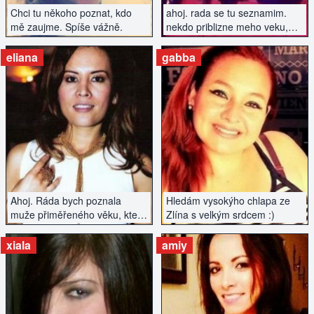
Chci tu někoho poznat, kdo
ahoj. rada se tu seznamim.
mě zaujme. Spíše vážně.
nekdo priblizne meho veku,
kdo ma rad dobrou zabavu a
neni uplnej nesportovec..
eliana
gabba
ZOBRAZIT INZERÁT
ZOBRAZIT INZERÁT
Ahoj. Ráda bych poznala
Hledám vysokýho chlapa ze
muže přiměřeného věku, který
Zlína s velkým srdcem :)
by se chtěl vážně seznámit.
Nehledám hned manžela, ale
xiala
amiy
spíše vážný vztah ano.