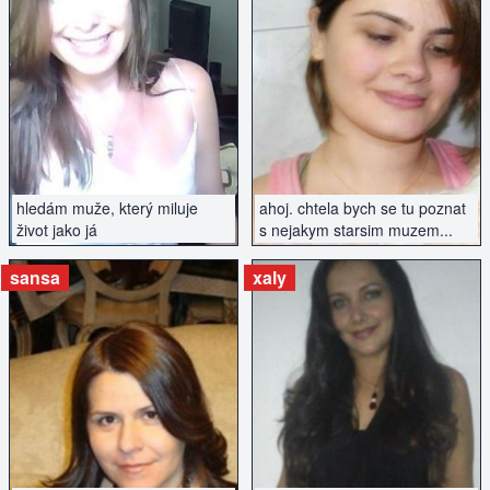
ZOBRAZIT INZERÁT
ZOBRAZIT INZERÁT
hledám muže, který miluje
ahoj. chtela bych se tu poznat
život jako já
s nejakym starsim muzem...
sansa
xaly
ZOBRAZIT INZERÁT
ZOBRAZIT INZERÁT