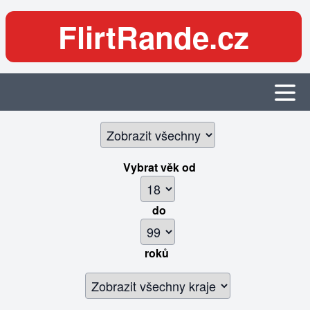
FlirtRande.cz
Vybrat věk
od
do
roků