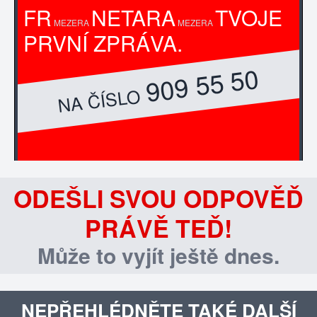
FR
NETARA
TVOJE
MEZERA
MEZERA
PRVNÍ ZPRÁVA.
909 55 50
NA ČÍSLO
ODEŠLI SVOU ODPOVĚĎ
PRÁVĚ TEĎ!
Může to vyjít ještě dnes.
NEPŘEHLÉDNĚTE TAKÉ DALŠÍ