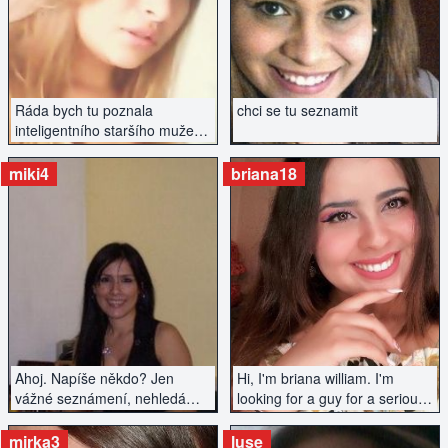
ZOBRAZIT INZERÁT
ZOBRAZIT INZERÁT
Ráda bych tu poznala
chci se tu seznamit
inteligentního staršího muže.
Na vzhledu nezáleží, spíše na
sympatiích a chemii...
miki4
briana18
ZOBRAZIT INZERÁT
ZOBRAZIT INZERÁT
Ahoj. Napíše někdo? Jen
Hi, I'm briana william. I'm
vážné seznámení, nehledám
looking for a guy for a serious
jen sex...
relationship. I value
conversations, openness. I like
mirka3
luse