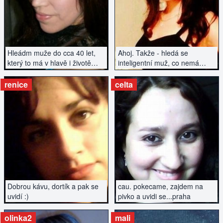
ZOBRAZIT INZERÁT
ZOBRAZIT INZERÁT
Hleádm muže do cca 40 let,
Ahoj. Takže - hledá se
který to má v hlavě i životě
inteligentní muž, co nemá
srovnané...
závazky a hledá vztah...
renice
celta
ZOBRAZIT INZERÁT
ZOBRAZIT INZERÁT
Dobrou kávu, dortík a pak se
cau. pokecame, zajdem na
uvidí :)
pivko a uvidi se...praha
olinka2
mali