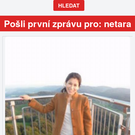
HLEDAT
Pošli první zprávu pro: netara