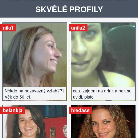
SKVĚLÉ PROFILY
nila1
anila2
ZOBRAZIT INZERÁT
ZOBRAZIT INZERÁT
Někdo na nezávazný vztah???
cau. zajdem na drink a pak se
Věk do 50 let.
uvidi. piste
belankja
hledase