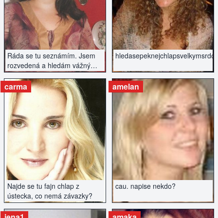
ZOBRAZIT INZERÁT
ZOBRAZIT INZERÁT
Ráda se tu seznámím. Jsem
hledasepeknejchlapsvelkymsrdce
rozvedená a hledám vážný
vztah.
carma
amelan
ZOBRAZIT INZERÁT
ZOBRAZIT INZERÁT
Najde se tu fajn chlap z
cau. napise nekdo?
ústecka, co nemá závazky?
jena1
amaka