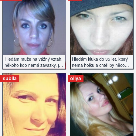
ZOBRAZIT INZERÁT
ZOBRAZIT INZERÁT
Hledám muže na vážný vztah,
Hledám kluka do 35 let, který
někoho kdo nemá závazky, je
nemá holku a chtěl by něco
s ním zábava a je aktivní.
podniknout....
subila
oliya
ZOBRAZIT INZERÁT
ZOBRAZIT INZERÁT