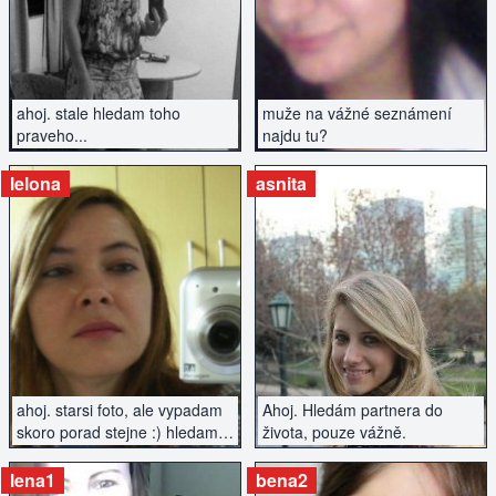
ahoj. stale hledam toho
muže na vážné seznámení
praveho...
najdu tu?
lelona
asnita
ZOBRAZIT INZERÁT
ZOBRAZIT INZERÁT
ahoj. starsi foto, ale vypadam
Ahoj. Hledám partnera do
skoro porad stejne :) hledam
života, pouze vážně.
fajn chlapa, klidne i na vazny
vztah...
lena1
bena2