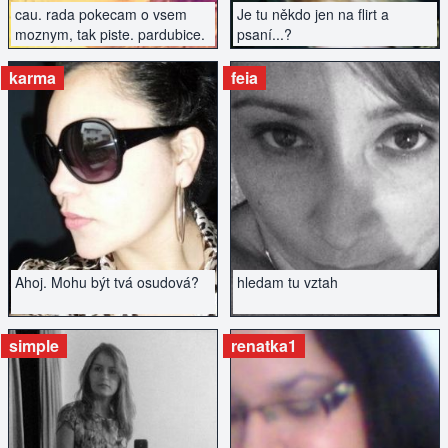
cau. rada pokecam o vsem
Je tu někdo jen na flirt a
moznym, tak piste. pardubice.
psaní...?
karma
feia
ZOBRAZIT INZERÁT
ZOBRAZIT INZERÁT
Ahoj. Mohu být tvá osudová?
hledam tu vztah
simple
renatka1
ZOBRAZIT INZERÁT
ZOBRAZIT INZERÁT