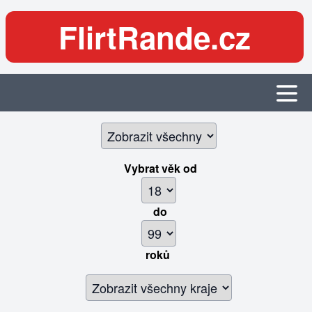
FlirtRande.cz
Vybrat věk
od
do
roků