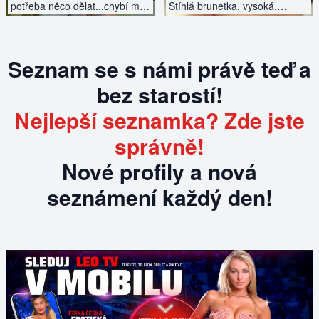
potřeba něco dělat...chybí mi
Štíhlá brunetka, vysoká,
mužská náruč.
hledám milence.
Seznam se s námi právě teď a
bez starostí!
Nejlepší seznamka? Zde jste
správně!
Nové profily a nová
seznámení každý den!