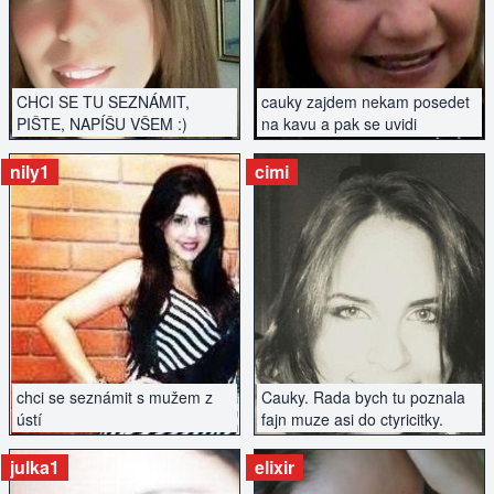
CHCI SE TU SEZNÁMIT,
cauky zajdem nekam posedet
PIŠTE, NAPÍŠU VŠEM :)
na kavu a pak se uvidi
nily1
cimi
ZOBRAZIT INZERÁT
ZOBRAZIT INZERÁT
chci se seznámit s mužem z
Cauky. Rada bych tu poznala
ústí
fajn muze asi do ctyricitky.
julka1
elixir