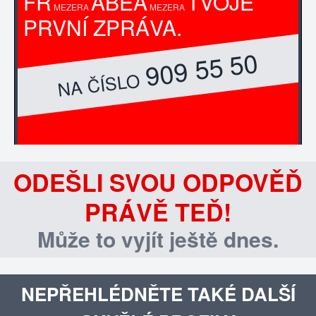
FR
ABEA
TVOJE
MEZERA
MEZERA
PRVNÍ ZPRÁVA.
909 55 50
NA ČÍSLO
ODEŠLI SVOU ODPOVĚĎ
PRÁVĚ TEĎ!
Může to vyjít ještě dnes.
NEPŘEHLÉDNĚTE TAKÉ DALŠÍ