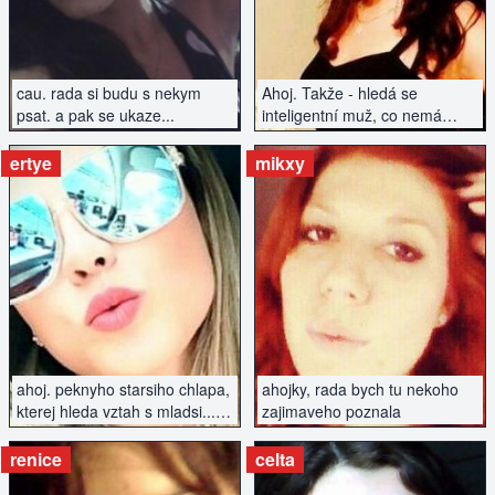
cau. rada si budu s nekym
Ahoj. Takže - hledá se
psat. a pak se ukaze...
inteligentní muž, co nemá
závazky a hledá vztah...
ertye
mikxy
ZOBRAZIT INZERÁT
ZOBRAZIT INZERÁT
ahoj. peknyho starsiho chlapa,
ahojky, rada bych tu nekoho
kterej hleda vztah s mladsi...
zajimaveho poznala
najdu tu?
renice
celta