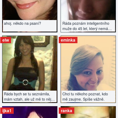
value conversations,
openness. I like to travel and
spend time actively. Write if
you're interested :)
ahoj. někdo na psaní?
Ráda poznám inteligentního
muže do 45 let, který nemá
závazky. Pouze vážné
seznámení.
elw
eminka
ZOBRAZIT INZERÁT
ZOBRAZIT INZERÁT
Ráda bych se tu seznámila,
Chci tu někoho poznat, kdo
mám vztah, ale už mě to nějak
mě zaujme. Spíše vážně.
nenaplňuje a chce to něco
nového...
ijka1
ranka