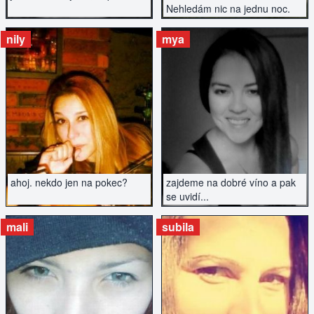
Nehledám nic na jednu noc.
nily
mya
ZOBRAZIT INZERÁT
ZOBRAZIT INZERÁT
ahoj. nekdo jen na pokec?
zajdeme na dobré víno a pak
se uvidí...
mali
subila
ZOBRAZIT INZERÁT
ZOBRAZIT INZERÁT