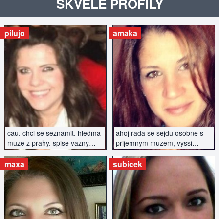
SKVĚLÉ PROFILY
pilujo
amaka
ZOBRAZIT INZERÁT
ZOBRAZIT INZERÁT
cau. chci se seznamit. hledma
ahoj rada se sejdu osobne s
muze z prahy. spise vazny
prijemnym muzem, vyssi
vztah.
postavy, urcite nekurak
maxa
subicek
ZOBRAZIT INZERÁT
ZOBRAZIT INZERÁT