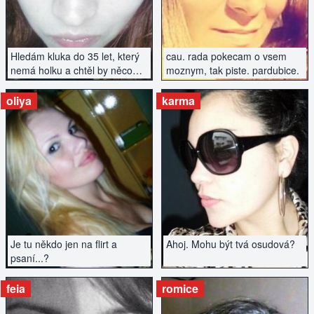
Hledám kluka do 35 let, který
cau. rada pokecam o vsem
nemá holku a chtěl by něco
moznym, tak piste. pardubice.
podniknout....
oliya
karma
ZOBRAZIT INZERÁT
ZOBRAZIT INZERÁT
Je tu někdo jen na flirt a
Ahoj. Mohu být tvá osudová?
psaní...?
feia
romice