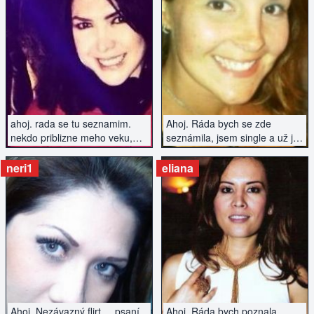
ZOBRAZIT INZERÁT
ZOBRAZIT INZERÁT
ahoj. rada se tu seznamim.
Ahoj. Ráda bych se zde
nekdo priblizne meho veku,
seznámila, jsem single a už je
kdo ma rad dobrou zabavu a
čas začít se zas s někým
neni uplnej nesportovec..
setkat :)
neri1
eliana
ZOBRAZIT INZERÁT
ZOBRAZIT INZERÁT
Ahoj. Nezávazný flirt,... psaní,
Ahoj. Ráda bych poznala