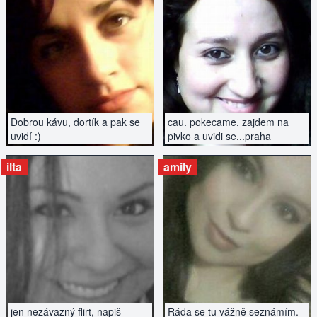
ZOBRAZIT INZERÁT
ZOBRAZIT INZERÁT
Dobrou kávu, dortík a pak se
cau. pokecame, zajdem na
uvidí :)
pivko a uvidi se...praha
ilta
amily
ZOBRAZIT INZERÁT
ZOBRAZIT INZERÁT
jen nezávazný flirt, napiš
Ráda se tu vážně seznámím.