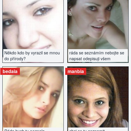
ZOBRAZIT INZERÁT
ZOBRAZIT INZERÁT
Někdo kdo by vyrazil se mnou
ráda se seznámím nebojte se
do přírody?
napsat odepisuji všem
bedaia
manbia
ZOBRAZIT INZERÁT
ZOBRAZIT INZERÁT