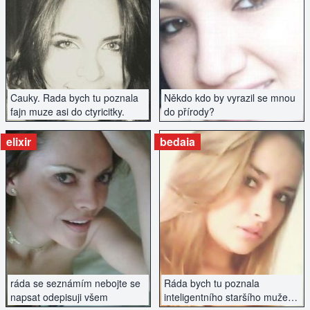
ZOBRAZIT INZERÁT
ZOBRAZIT INZERÁT
Cauky. Rada bych tu poznala
Někdo kdo by vyrazil se mnou
fajn muze asi do ctyricitky.
do přírody?
elixir
bedaia
ZOBRAZIT INZERÁT
ZOBRAZIT INZERÁT
ráda se seznámím nebojte se
Ráda bych tu poznala
napsat odepisuji všem
inteligentního staršího muže.