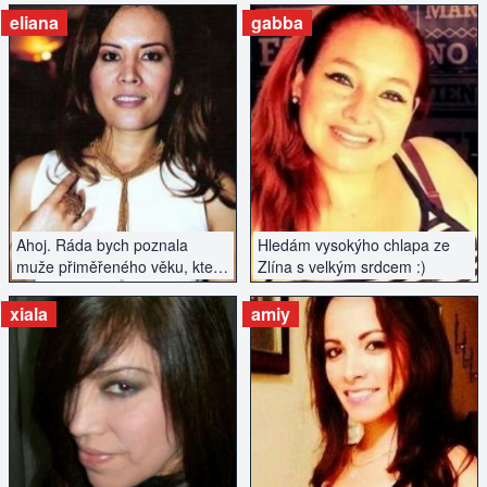
setkat :)
eliana
gabba
ZOBRAZIT INZERÁT
ZOBRAZIT INZERÁT
Ahoj. Ráda bych poznala
Hledám vysokýho chlapa ze
muže přiměřeného věku, který
Zlína s velkým srdcem :)
by se chtěl vážně seznámit.
Nehledám hned manžela, ale
xiala
amiy
spíše vážný vztah ano.
ZOBRAZIT INZERÁT
ZOBRAZIT INZERÁT