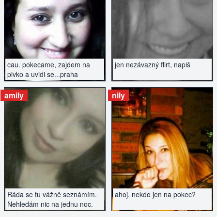
ZOBRAZIT INZERÁT
ZOBRAZIT INZERÁT
cau. pokecame, zajdem na
jen nezávazný flirt, napiš
pivko a uvidi se...praha
amily
nily
ZOBRAZIT INZERÁT
ZOBRAZIT INZERÁT
Ráda se tu vážně seznámím.
ahoj. nekdo jen na pokec?
Nehledám nic na jednu noc.