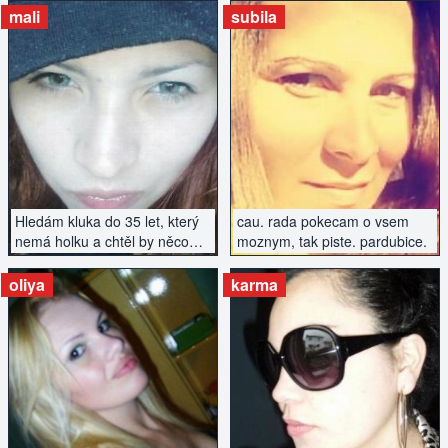
mali
subila
ZOBRAZIT INZERÁT
ZOBRAZIT INZERÁT
Hledám kluka do 35 let, který
cau. rada pokecam o vsem
nemá holku a chtěl by něco
moznym, tak piste. pardubice.
podniknout....
oliya
karma
ZOBRAZIT INZERÁT
ZOBRAZIT INZERÁT