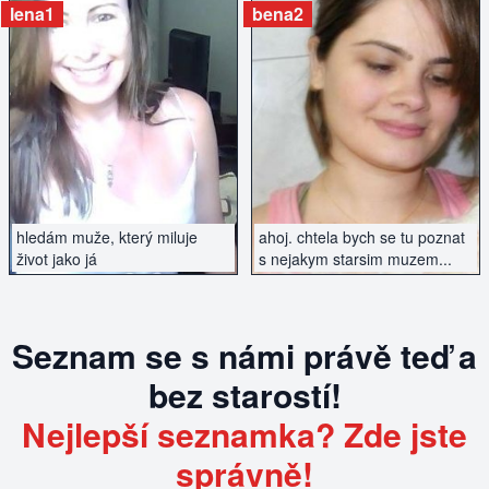
vztah...
lena1
bena2
ZOBRAZIT INZERÁT
ZOBRAZIT INZERÁT
hledám muže, který miluje
ahoj. chtela bych se tu poznat
život jako já
s nejakym starsim muzem...
Seznam se s námi právě teď a
bez starostí!
Nejlepší seznamka? Zde jste
správně!