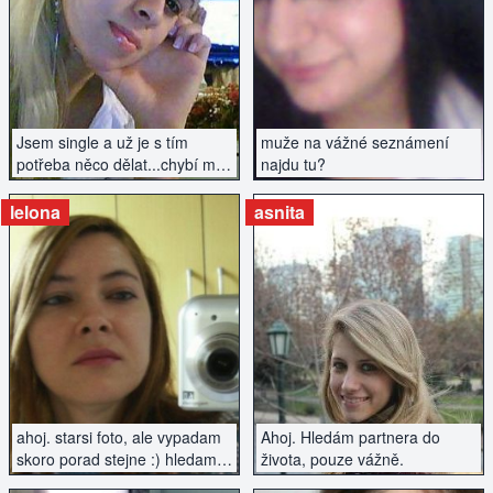
ZOBRAZIT INZERÁT
ZOBRAZIT INZERÁT
Jsem single a už je s tím
muže na vážné seznámení
potřeba něco dělat...chybí mi
najdu tu?
mužská náruč.
lelona
asnita
ZOBRAZIT INZERÁT
ZOBRAZIT INZERÁT
ahoj. starsi foto, ale vypadam
Ahoj. Hledám partnera do
skoro porad stejne :) hledam
života, pouze vážně.
fajn chlapa, klidne i na vazny