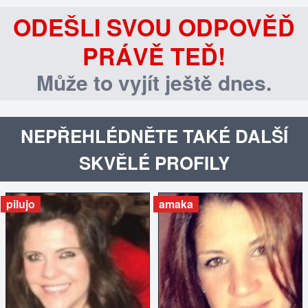
ODEŠLI SVOU ODPOVĚĎ
PRÁVĚ TEĎ!
Může to vyjít ještě dnes.
NEPŘEHLÉDNĚTE TAKÉ DALŠÍ
SKVĚLÉ PROFILY
pilujo
amaka
ZOBRAZIT INZERÁT
ZOBRAZIT INZERÁT