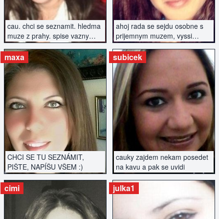
cau. chci se seznamit. hledma
ahoj rada se sejdu osobne s
muze z prahy. spise vazny
prijemnym muzem, vyssi
vztah.
postavy, urcite nekurak
maxa
subicek
ZOBRAZIT INZERÁT
ZOBRAZIT INZERÁT
CHCI SE TU SEZNÁMIT,
cauky zajdem nekam posedet
PIŠTE, NAPÍŠU VŠEM :)
na kavu a pak se uvidi
cimi
julka1