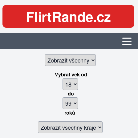
FlirtRande.cz
Vybrat věk
od
do
roků