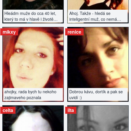
Hleádm muže do cca 40 let,
Ahoj. Takže - hledá se
který to má v hlavě i životě
inteligentní muž, co nemá
srovnané...
závazky a hledá vztah...
mikxy
renice
ZOBRAZIT INZERÁT
ZOBRAZIT INZERÁT
ahojky, rada bych tu nekoho
Dobrou kávu, dortík a pak se
zajimaveho poznala
uvidí :)
celta
ilta