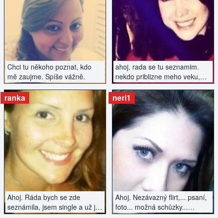
ZOBRAZIT INZERÁT
ZOBRAZIT INZERÁT
Chci tu někoho poznat, kdo
ahoj. rada se tu seznamim.
mě zaujme. Spíše vážně.
nekdo priblizne meho veku,
kdo ma rad dobrou zabavu a
neni uplnej nesportovec..
ranka
neri1
ZOBRAZIT INZERÁT
ZOBRAZIT INZERÁT
Ahoj. Ráda bych se zde
Ahoj. Nezávazný flirt,... psaní,
seznámila, jsem single a už je
foto... možná schůzky...
čas začít se zas s někým
uvidíme...