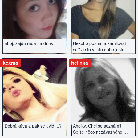
ZOBRAZIT INZERÁT
ZOBRAZIT INZERÁT
ahoj. zajdu rada na drink
Někoho poznat a zamilovat
se? Je to v teto dobe jeste
mozné? Romantika, láska..
vášeň?
kexma
helinka
ZOBRAZIT INZERÁT
ZOBRAZIT INZERÁT
Dobrá káva a pak se uvidí...?
Ahojky. Chci se seznámit.
Spíše něco nezávazného.