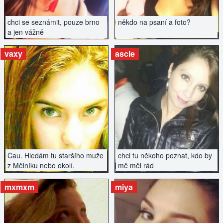
chci se seznámit, pouze brno
někdo na psaní a foto?
a jen vážně
vaxy
ascie
ZOBRAZIT INZERÁT
ZOBRAZIT INZERÁT
Čau. Hledám tu staršího muže
chci tu někoho poznat, kdo by
z Mělníku nebo okolí.
mě měl rád
mxmxm
miya