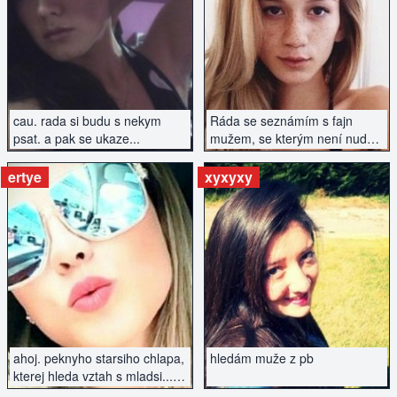
ZOBRAZIT INZERÁT
ZOBRAZIT INZERÁT
cau. rada si budu s nekym
Ráda se seznámím s fajn
psat. a pak se ukaze...
mužem, se kterým není nuda
.)
ertye
xyxyxy
ZOBRAZIT INZERÁT
ZOBRAZIT INZERÁT
ahoj. peknyho starsiho chlapa,
hledám muže z pb
kterej hleda vztah s mladsi...
najdu tu?