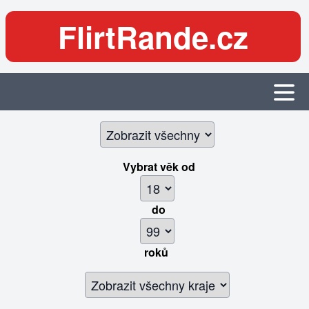
FlirtRande.cz
Vybrat věk
od
do
roků