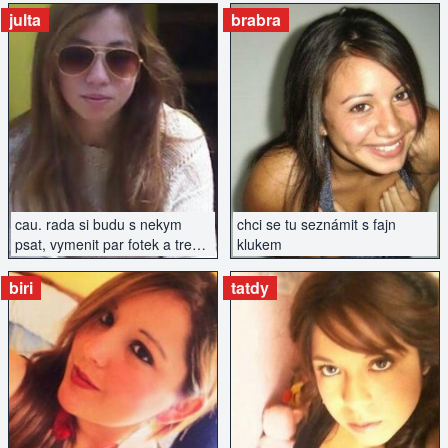
julta
brabra
ZOBRAZIT INZERÁT
ZOBRAZIT INZERÁT
cau. rada si budu s nekym
chci se tu seznámit s fajn
psat, vymenit par fotek a treba
klukem
i sejit, kdz si budeme
rozumet...
biri
tatdy
ZOBRAZIT INZERÁT
ZOBRAZIT INZERÁT