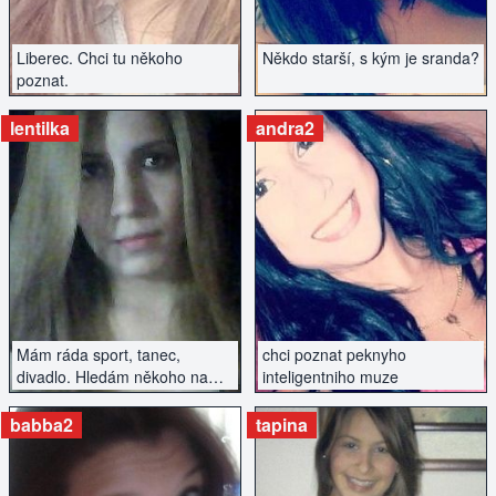
Liberec. Chci tu někoho
Někdo starší, s kým je sranda?
poznat.
lentilka
andra2
ZOBRAZIT INZERÁT
ZOBRAZIT INZERÁT
Mám ráda sport, tanec,
chci poznat peknyho
divadlo. Hledám někoho na
inteligentniho muze
vážný vztah.
babba2
tapina