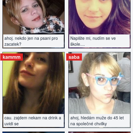
ZOBRAZIT INZERÁT
ZOBRAZIT INZERÁT
ahoj. nekdo jen na psani pro
Napište mi, nudím se ve
zacatek?
škole....
kammm
saba
ZOBRAZIT INZERÁT
ZOBRAZIT INZERÁT
cau. zajdem nekam na drink a
ahoj, hledám muže do 45 let
uvidi se
na společné chvilky