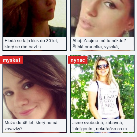
ZOBRAZIT INZERÁT
ZOBRAZIT INZERÁT
Hledá se fajn kluk do 30 let,
Ahoj. Zaujme mě tu někdo?
který se rád baví :)
Štíhlá brunetka, vysoká,
hledám milence.
myska1
nynac
ZOBRAZIT INZERÁT
ZOBRAZIT INZERÁT
Muže do 45 let, který nemá
Jsme svobodná, zábavná,
závazky?
inteligentní, nekuřačka co má
ráda turistiku a sport. Ráda