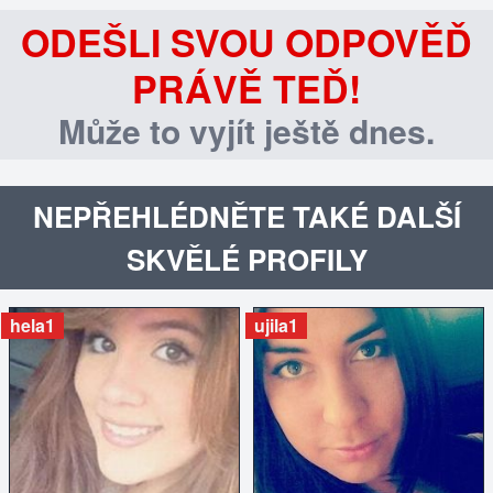
ODEŠLI SVOU ODPOVĚĎ
PRÁVĚ TEĎ!
Může to vyjít ještě dnes.
NEPŘEHLÉDNĚTE TAKÉ DALŠÍ
SKVĚLÉ PROFILY
hela1
ujila1
ZOBRAZIT INZERÁT
ZOBRAZIT INZERÁT