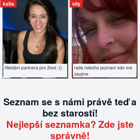
kalta
sily
ZOBRAZIT INZERÁT
ZOBRAZIT INZERÁT
Hledám partnera pro život :))
rada nekoho poznam kdo me
zaujme
Seznam se s námi právě teď a
bez starostí!
Nejlepší seznamka? Zde jste
správně!