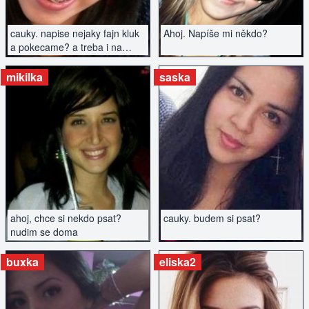
cauky. napise nejaky fajn kluk
Ahoj. Napíše mi někdo?
a pokecame? a treba i na
rande zajdem...?
mikilka
saska
ZOBRAZIT INZERÁT
ZOBRAZIT INZERÁT
ahoj, chce si nekdo psat?
cauky. budem si psat?
nudim se doma
buxka
eliska2