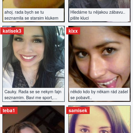
ahoj. rada bych se tu
Hledáme tu nějakou zábavu..
seznamila se starsim klukem
pište kluci
katisek3
kixx
ZOBRAZIT INZERÁT
ZOBRAZIT INZERÁT
Cauky. Rada se se nekym fajn
někdo kdo by někam rád zašel
seznamim. Bavi me sport,
se pobavit..
kolo, turistika, auta.
teba1
samisek