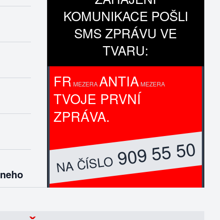
KOMUNIKACE POŠLI
SMS ZPRÁVU VE
TVARU:
FR
ANTIA
MEZERA
MEZERA
TVOJE PRVNÍ
ZPRÁVA.
909 55 50
NA ČÍSLO
eneho