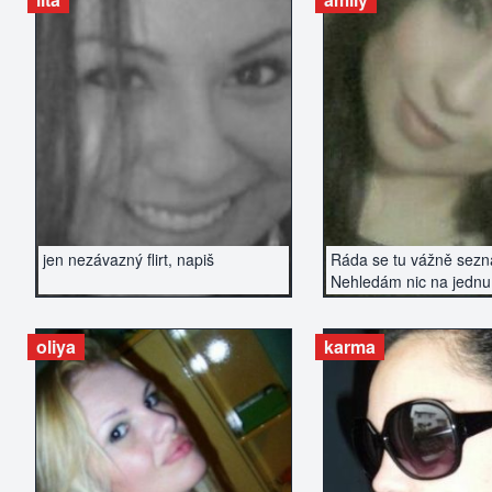
ZOBRAZIT INZERÁT
ZOBRAZIT IN
jen nezávazný flirt, napiš
Ráda se tu vážně sez
Nehledám nic na jednu
oliya
karma
ZOBRAZIT INZERÁT
ZOBRAZIT IN