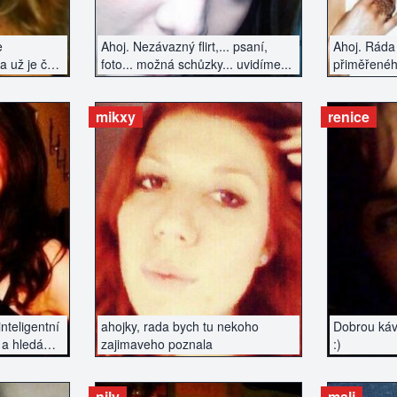
e
Ahoj. Nezávazný flirt,... psaní,
Ahoj. Ráda
a už je čas
foto... možná schůzky... uvidíme...
přiměřenéh
tkat :)
chtěl vážn
hned manže
mikxy
renice
vztah ano.
ZERÁT
ZOBRAZIT INZERÁT
ZOBR
nteligentní
ahojky, rada bych tu nekoho
Dobrou kávu
a hledá
zajimaveho poznala
:)
nily
mali