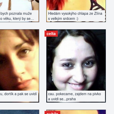
 bych poznala muže
Hledám vysokýho chlapa ze Zlína
o věku, který by se
s velkým srdcem :)
ě seznámit. Nehledám
la, ale spíše vážný
celta
AZIT INZERÁT
ZOBRAZIT INZERÁT
, dortík a pak se uvidí
cau. pokecame, zajdem na pivko
a uvidi se...praha
subila