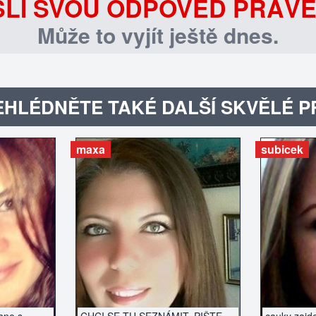
LI SVOU ODPOVĚĎ PRÁVĚ
Může to vyjít ještě dnes.
HLÉDNĚTE TAKÉ DALŠÍ SKVĚLÉ P
maxa
subicek
ZERÁT
ZOBRAZIT INZERÁT
ZOBR