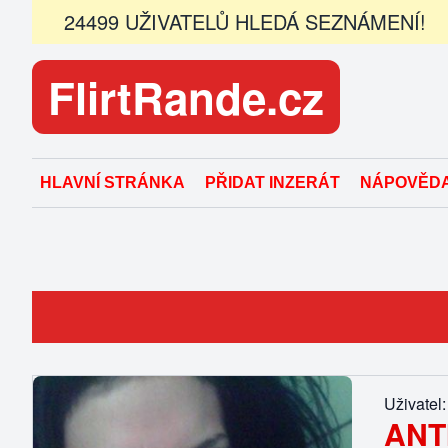
24499 UŽIVATELŮ HLEDÁ SEZNÁMENÍ!
FlirtRande.cz
HLAVNÍ STRÁNKA
PŘIDAT INZERÁT
NÁPOVĚD
Uživatel:
ANT