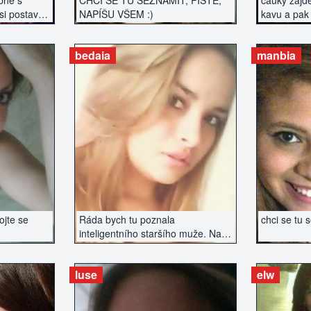
bne s
CHCI SE TU SEZNÁMIT, PIŠTE,
cauky zajd
i postavy,
NAPÍŠU VŠEM :)
kavu a pak 
bedaia
manbia
ZERÁT
ZOBRAZIT INZERÁT
ZOBR
jte se
Ráda bych tu poznala
chci se tu 
inteligentního staršího muže. Na
vzhledu nezáleží, spíše na
sympatiích a chemii...
luse
elw