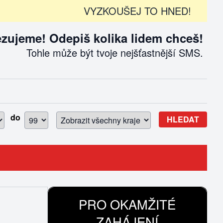
VYZKOUŠEJ TO HNED!
ujeme! Odepiš kolika lidem chceš!
Tohle může být tvoje nejšťastnější SMS.
do
HLEDAT
PRO OKAMŽITÉ
ZAHÁJENÍ