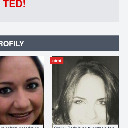
 TEĎ!
ROFILY
cimi
AZIT INZERÁT
ZOBRAZIT INZERÁT