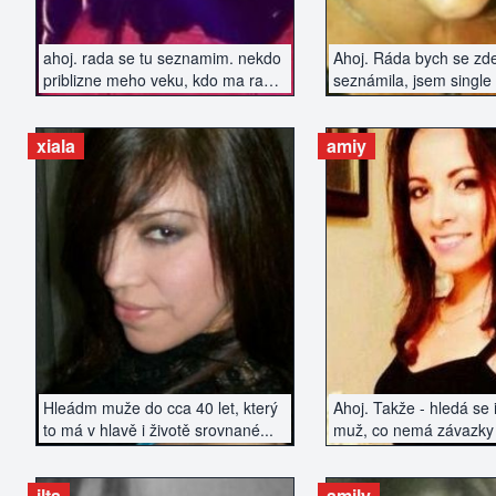
ahoj. rada se tu seznamim. nekdo
Ahoj. Ráda bych se zd
priblizne meho veku, kdo ma rad
seznámila, jsem single 
dobrou zabavu a neni uplnej
začít se zas s někým se
nesportovec..
xiala
amiy
ZOBRAZIT INZERÁT
ZOBRAZIT IN
Hleádm muže do cca 40 let, který
Ahoj. Takže - hledá se i
to má v hlavě i životě srovnané...
muž, co nemá závazky 
vztah...
ilta
amily