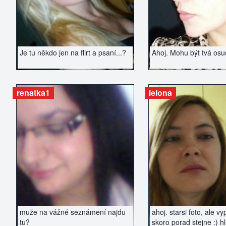
Je tu někdo jen na flirt a psaní...?
Ahoj. Mohu být tvá os
renatka1
lelona
ZOBRAZIT INZERÁT
ZOBRAZIT IN
muže na vážné seznámení najdu
ahoj. starsi foto, ale 
tu?
skoro porad stejne :) h