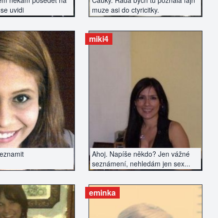
em nekam posedet na
Cauky. Rada bych tu poznala fajn
se uvidi
muze asi do ctyricitky.
miki4
AZIT INZERÁT
ZOBRAZIT INZERÁT
seznamit
Ahoj. Napíše někdo? Jen vážné
seznámení, nehledám jen sex...
eminka