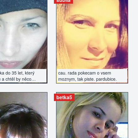
AZIT INZERÁT
ZOBRAZIT INZERÁT
a do 35 let, který
cau. rada pokecam o vsem
 a chtěl by něco
moznym, tak piste. pardubice.
...
betka5
AZIT INZERÁT
ZOBRAZIT INZERÁT