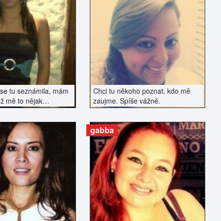
AZIT INZERÁT
ZOBRAZIT INZERÁT
se tu seznámila, mám
Chci tu někoho poznat, kdo mě
už mě to nějak
zaujme. Spíše vážně.
 a chce to něco
gabba
AZIT INZERÁT
ZOBRAZIT INZERÁT