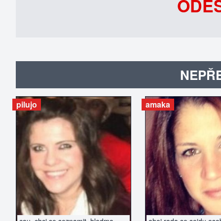
ODEŠ
NEPŘE
pilujo
amaka
ZOBRAZIT INZERÁT
ZOBRAZIT IN