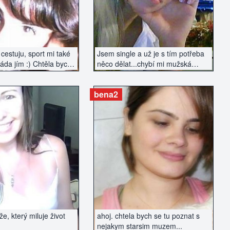
cestuju, sport mi také
Jsem single a už je s tím potřeba
ráda jím :) Chtěla bych
něco dělat...chybí mi mužská
e přiměřeného věku,
náruč.
 spíše vážný vztah.
bena2
AZIT INZERÁT
ZOBRAZIT INZERÁT
, který miluje život
ahoj. chtela bych se tu poznat s
nejakym starsim muzem...