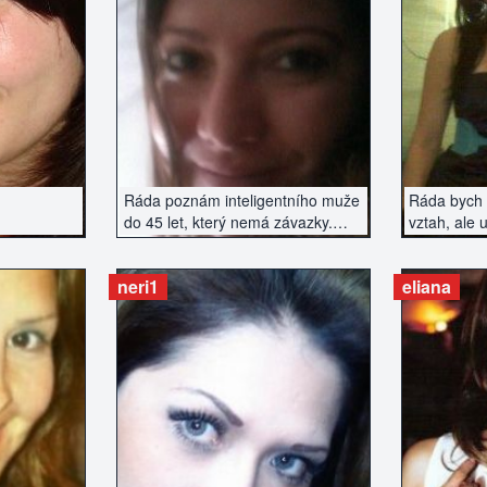
ZERÁT
ZOBRAZIT INZERÁT
ZOBR
Ráda poznám inteligentního muže
Ráda bych 
do 45 let, který nemá závazky.
vztah, ale 
Pouze vážné seznámení.
nenaplňuje
nového...
neri1
eliana
ZERÁT
ZOBRAZIT INZERÁT
ZOBR