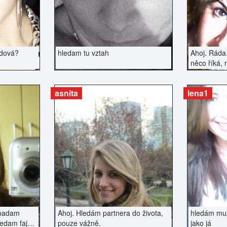
udová?
hledam tu vztah
Ahoj. Ráda 
něco říká, 
poznat muž
který hledá
asnita
lena1
ZERÁT
ZOBRAZIT INZERÁT
ZOBR
vypadam
Ahoj. Hledám partnera do života,
hledám muže
ledam fajn
pouze vážně.
jako já