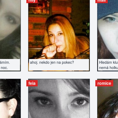
ZERÁT
ZOBRAZIT INZERÁT
ZOBR
námím.
ahoj. nekdo jen na pokec?
Hledám kluk
 noc.
nemá holku
podniknout.
feia
romice
ZERÁT
ZOBRAZIT INZERÁT
ZOBR