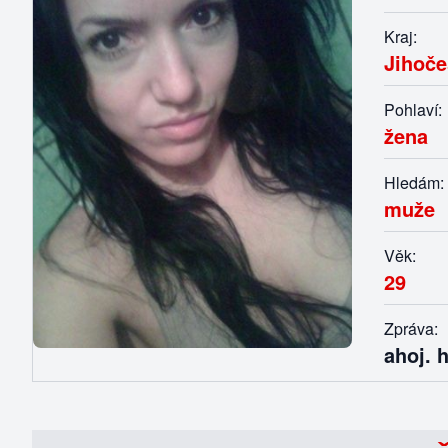
Kraj:
Jihoče
Pohlaví:
žena
Hledám:
muže
Věk:
29
Zpráva:
ahoj. 