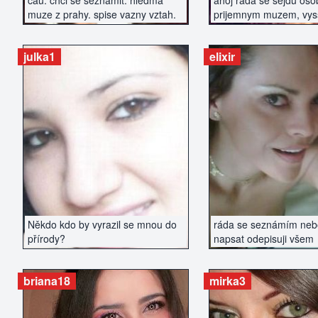
cau. chci se seznamit. hledma
ahoj rada se sejdu oso
muze z prahy. spise vazny vztah.
prijemnym muzem, vyss
urcite nekurak
julka1
elixir
ZOBRAZIT INZERÁT
ZOBRAZIT IN
Někdo kdo by vyrazil se mnou do
ráda se seznámím nebo
přírody?
napsat odepisuji všem
briana18
mirka3