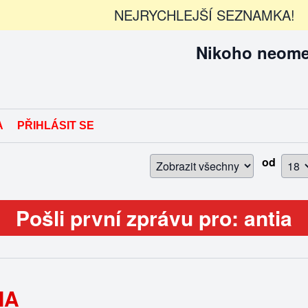
NEJRYCHLEJŠÍ SEZNAMKA!
Nikoho neomez
A
PŘIHLÁSIT SE
od
Pošli první zprávu pro: antia
IA