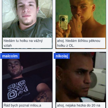
ZOBRAZIT INZERÁT
ZOBRAZIT INZERÁT
hledám tu holku na vážný
ahoj. hledám štíhlou pěknou
vztah
holku z OL.
malcolm
nikolaj
ZOBRAZIT INZERÁT
ZOBRAZIT INZERÁT
Rád bych poznal milou,a
ahoj, nejaka hezka do 20 na