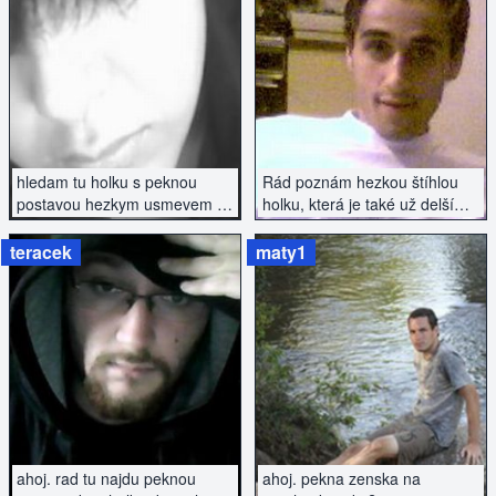
ZOBRAZIT INZERÁT
ZOBRAZIT INZERÁT
hledam tu holku s peknou
Rád poznám hezkou štíhlou
postavou hezkym usmevem a
holku, která je také už delší
velkym srdcem
dobu single.
teracek
maty1
ZOBRAZIT INZERÁT
ZOBRAZIT INZERÁT
ahoj. rad tu najdu peknou
ahoj. pekna zenska na