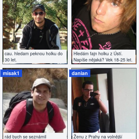
ZOBRAZIT INZERÁT
ZOBRAZIT INZERÁT
cau. hledam peknou holku do
Hledám fajn holku z Ústí.
30 let.
Napíše nějaká? Vek 18-25 let.
misak1
danian
ZOBRAZIT INZERÁT
ZOBRAZIT INZERÁT
rád bych se seznámil
Ženu z Prahy na volnější