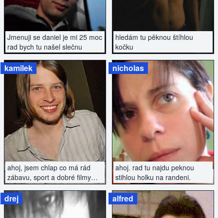
Jmenuji se daniel je mi 25 moc
hledám tu pěknou štíhlou
rad bych tu našel slečnu
kočku
kamilek
nicholas
ZOBRAZIT INZERÁT
ZOBRAZIT INZERÁT
ahoj, jsem chlap co má rád
ahoj. rad tu najdu peknou
zábavu, sport a dobré filmy
stihlou holku na randeni.
rád tu najdu slečnu, kterou
budu moct rozmazlovat po
drej
alfred
všech stránkách