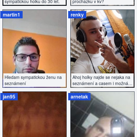
sympatickou holku do 30 let.
prochazku v kv?
martin1
renky
ZOBRAZIT INZERÁT
ZOBRAZIT INZERÁT
Hledam sympatickou ženu na
Ahoj holky najde se nejaka na
seznámení
seznámení a casem i možná
neco vic nebranim se nicemu
jan95
arnetak
ZOBRAZIT INZERÁT
ZOBRAZIT INZERÁT