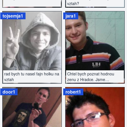
vztah?
tojsemja1
jara1
ZOBRAZIT INZERÁT
ZOBRAZIT INZERÁT
rad bych tu nasel fajn holku na
Chtel bych poznat hodnou
vztah
zenu z Hradce. Jsme
svobodny, bez zavazku.
door1
robert1
ZOBRAZIT INZERÁT
ZOBRAZIT INZERÁT