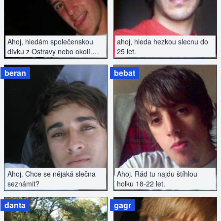
Ahoj, hledám společenskou
ahoj, hleda hezkou slecnu do
dívku z Ostravy nebo okolí.
25 let.
Mám vlastní zázemí, rád ti to
předvedu. Více po sms, tak se
beran
bebat
nebojte holky napsat.
ZOBRAZIT INZERÁT
ZOBRAZIT INZERÁT
Ahoj. Chce se nějaká slečna
Ahoj. Rád tu najdu štíhlou
seznámit?
holku 18-22 let.
danta
gagr