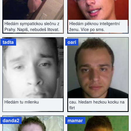
Hledám sympatickou slečnu z
Hledám pěknou inteligentní
Prahy. Napiš, nebudeš litovat.
ženu. Více po sms.
tadta
oari
ZOBRAZIT INZERÁT
ZOBRAZIT INZERÁT
Hledám tu milenku
cau. hledam hezkou kocku na
flirt
danda2
mamar