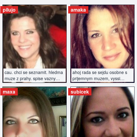
pilujo
amaka
ZOBRAZIT INZERÁT
ZOBRAZIT INZERÁT
cau. chci se seznamit. hledma
ahoj rada se sejdu osobne s
muze z prahy. spise vazny
prijemnym muzem, vyssi
vztah.
postavy, urcite nekurak
maxa
subicek
ZOBRAZIT INZERÁT
ZOBRAZIT INZERÁT