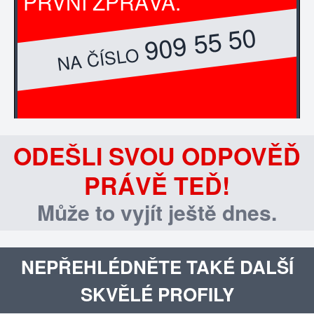
PRVNÍ ZPRÁVA.
909 55 50
NA ČÍSLO
ODEŠLI SVOU ODPOVĚĎ
PRÁVĚ TEĎ!
Může to vyjít ještě dnes.
NEPŘEHLÉDNĚTE TAKÉ DALŠÍ
SKVĚLÉ PROFILY