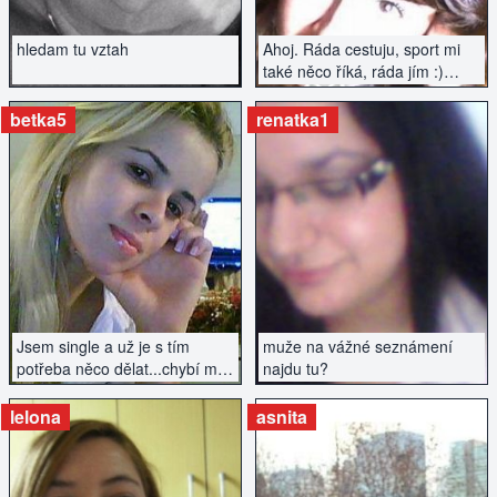
hledam tu vztah
Ahoj. Ráda cestuju, sport mi
také něco říká, ráda jím :)
Chtěla bych poznat muže
přiměřeného věku, který hledá
betka5
renatka1
spíše vážný vztah.
ZOBRAZIT INZERÁT
ZOBRAZIT INZERÁT
Jsem single a už je s tím
muže na vážné seznámení
potřeba něco dělat...chybí mi
najdu tu?
mužská náruč.
lelona
asnita