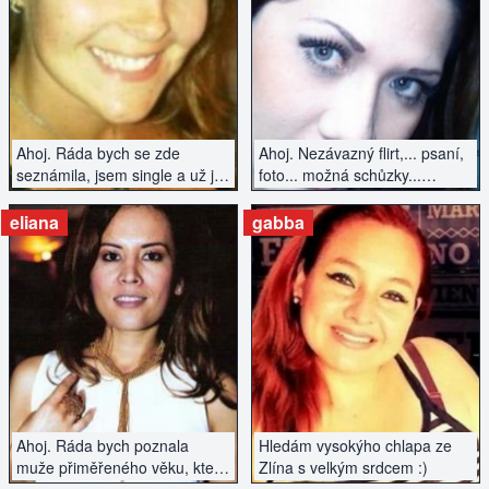
ZOBRAZIT INZERÁT
ZOBRAZIT INZERÁT
Ahoj. Ráda bych se zde
Ahoj. Nezávazný flirt,... psaní,
seznámila, jsem single a už je
foto... možná schůzky...
čas začít se zas s někým
uvidíme...
setkat :)
eliana
gabba
ZOBRAZIT INZERÁT
ZOBRAZIT INZERÁT
Ahoj. Ráda bych poznala
Hledám vysokýho chlapa ze
muže přiměřeného věku, který
Zlína s velkým srdcem :)