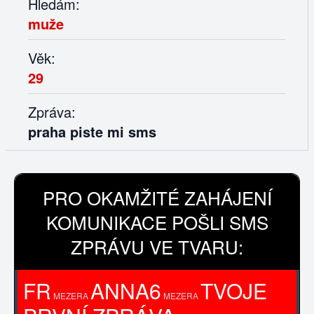
Hledám:
muže
Věk:
29
Zpráva:
praha piste mi sms
PRO OKAMŽITÉ ZAHÁJENÍ
KOMUNIKACE POŠLI SMS
ZPRÁVU VE TVARU:
FR
ANNA6
TVOJE
MEZERA
MEZERA