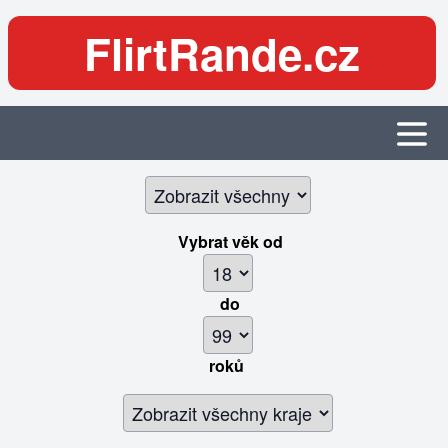
FlirtRande.cz
Vybrat věk
od
do
roků