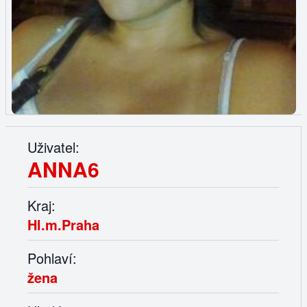
Uživatel:
ANNA6
Kraj:
Hl.m.Praha
Pohlaví:
žena