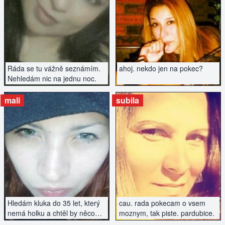
ZOBRAZIT INZERÁT
ZOBRAZIT INZERÁT
Ráda se tu vážně seznámím.
ahoj. nekdo jen na pokec?
Nehledám nic na jednu noc.
mali
subila
ZOBRAZIT INZERÁT
ZOBRAZIT INZERÁT
Hledám kluka do 35 let, který
cau. rada pokecam o vsem
nemá holku a chtěl by něco
moznym, tak piste. pardubice.
podniknout....