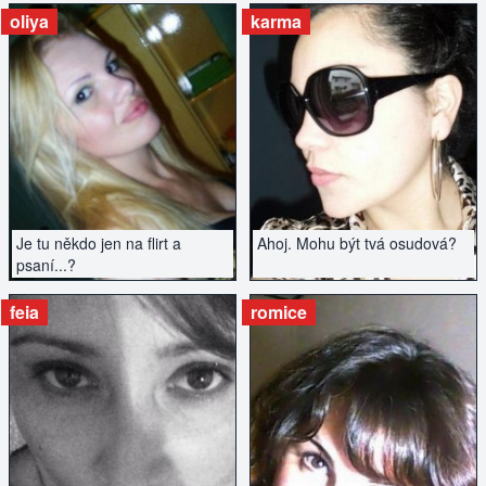
oliya
karma
ZOBRAZIT INZERÁT
ZOBRAZIT INZERÁT
Je tu někdo jen na flirt a
Ahoj. Mohu být tvá osudová?
psaní...?
feia
romice
ZOBRAZIT INZERÁT
ZOBRAZIT INZERÁT