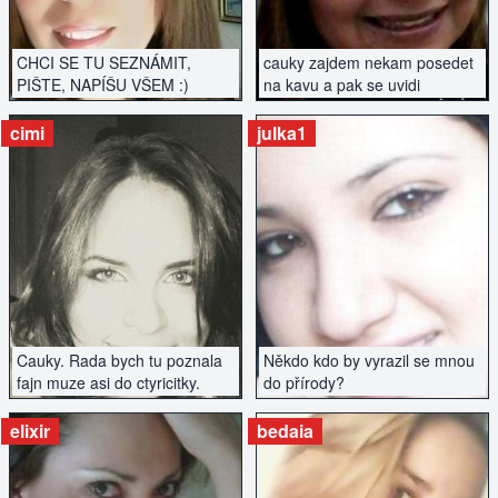
CHCI SE TU SEZNÁMIT,
cauky zajdem nekam posedet
PIŠTE, NAPÍŠU VŠEM :)
na kavu a pak se uvidi
cimi
julka1
ZOBRAZIT INZERÁT
ZOBRAZIT INZERÁT
Cauky. Rada bych tu poznala
Někdo kdo by vyrazil se mnou
fajn muze asi do ctyricitky.
do přírody?
elixir
bedaia