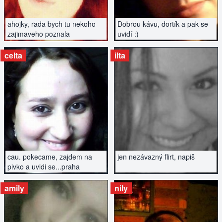
ahojky, rada bych tu nekoho
Dobrou kávu, dortík a pak se
zajimaveho poznala
uvidí :)
celta
ilta
ZOBRAZIT INZERÁT
ZOBRAZIT INZERÁT
cau. pokecame, zajdem na
jen nezávazný flirt, napiš
pivko a uvidi se...praha
amily
nily