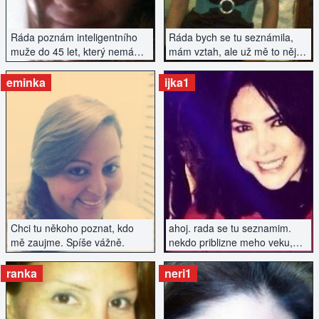
spend time actively. Write if
you're interested :)
Ráda poznám inteligentního
Ráda bych se tu seznámila,
muže do 45 let, který nemá
mám vztah, ale už mě to nějak
závazky. Pouze vážné
nenaplňuje a chce to něco
seznámení.
nového...
eminka
ijka1
ZOBRAZIT INZERÁT
ZOBRAZIT INZERÁT
Chci tu někoho poznat, kdo
ahoj. rada se tu seznamim.
mě zaujme. Spíše vážně.
nekdo priblizne meho veku,
kdo ma rad dobrou zabavu a
neni uplnej nesportovec..
ranka
neri1