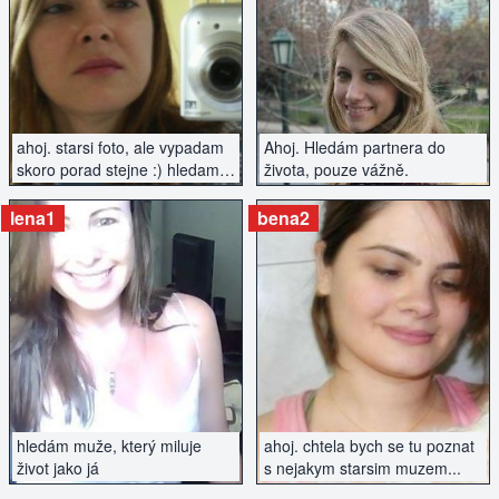
ZOBRAZIT INZERÁT
ZOBRAZIT INZERÁT
ahoj. starsi foto, ale vypadam
Ahoj. Hledám partnera do
skoro porad stejne :) hledam
života, pouze vážně.
fajn chlapa, klidne i na vazny
vztah...
lena1
bena2
ZOBRAZIT INZERÁT
ZOBRAZIT INZERÁT
hledám muže, který miluje
ahoj. chtela bych se tu poznat
život jako já
s nejakym starsim muzem...