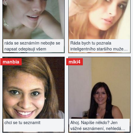
ZOBRAZIT INZERÁT
ZOBRAZIT INZERÁT
ráda se seznámím nebojte se
Ráda bych tu poznala
napsat odepisuji všem
inteligentního staršího muže.
Na vzhledu nezáleží, spíše na
sympatiích a chemii...
manbia
miki4
ZOBRAZIT INZERÁT
ZOBRAZIT INZERÁT
chci se tu seznamit
Ahoj. Napíše někdo? Jen
vážné seznámení, nehledám