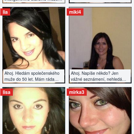
Na vzhledu nezáleží, spíše na
sympatiích a chemii...
lia
miki4
ZOBRAZIT INZERÁT
ZOBRAZIT INZERÁT
Ahoj. Hledám společenského
Ahoj. Napíše někdo? Jen
muže do 50 let. Mám ráda
vážné seznámení, nehledám
zábavu, sport, cestování.
jen sex...
Pouze vážně.
lisa
mirka3
ZOBRAZIT INZERÁT
ZOBRAZIT INZERÁT