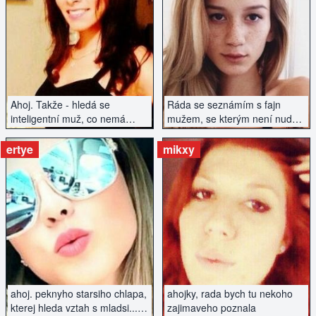
ZOBRAZIT INZERÁT
ZOBRAZIT INZERÁT
Ahoj. Takže - hledá se
Ráda se seznámím s fajn
inteligentní muž, co nemá
mužem, se kterým není nuda
závazky a hledá vztah...
.)
ertye
mikxy
ZOBRAZIT INZERÁT
ZOBRAZIT INZERÁT
ahoj. peknyho starsiho chlapa,
ahojky, rada bych tu nekoho
kterej hleda vztah s mladsi...
zajimaveho poznala