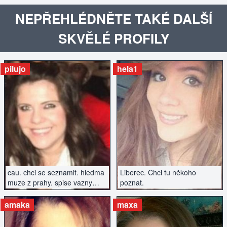
NEPŘEHLÉDNĚTE TAKÉ DALŠÍ
SKVĚLÉ PROFILY
pilujo
hela1
ZOBRAZIT INZERÁT
ZOBRAZIT INZERÁT
cau. chci se seznamit. hledma
Liberec. Chci tu někoho
muze z prahy. spise vazny
poznat.
vztah.
amaka
maxa