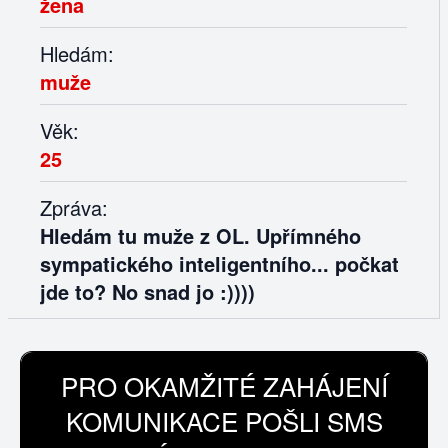
žena
Hledám:
muže
Věk:
25
Zpráva:
Hledám tu muže z OL. Upřímného
sympatického inteligentního... počkat
jde to? No snad jo :))))
PRO OKAMŽITÉ ZAHÁJENÍ
KOMUNIKACE POŠLI SMS