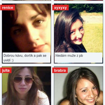
najdu tu?
renice
xyxyxy
ZOBRAZIT INZERÁT
ZOBRAZIT INZERÁT
Dobrou kávu, dortík a pak se
hledám muže z pb
uvidí :)
julta
brabra
ZOBRAZIT INZERÁT
ZOBRAZIT INZERÁT