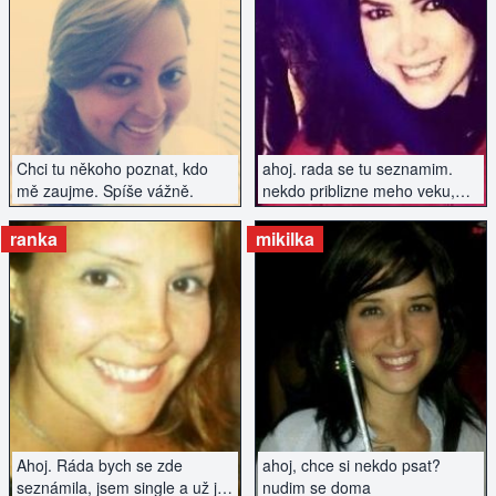
ZOBRAZIT INZERÁT
ZOBRAZIT INZERÁT
Chci tu někoho poznat, kdo
ahoj. rada se tu seznamim.
mě zaujme. Spíše vážně.
nekdo priblizne meho veku,
kdo ma rad dobrou zabavu a
neni uplnej nesportovec..
ranka
mikilka
ZOBRAZIT INZERÁT
ZOBRAZIT INZERÁT
Ahoj. Ráda bych se zde
ahoj, chce si nekdo psat?
seznámila, jsem single a už je
nudim se doma