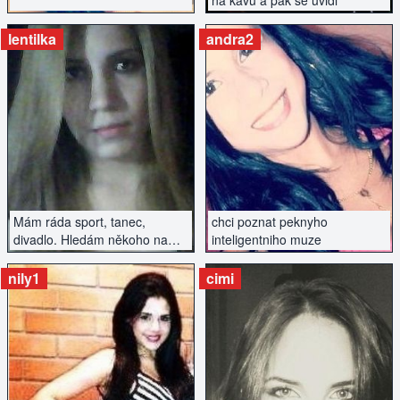
na kavu a pak se uvidi
lentilka
andra2
ZOBRAZIT INZERÁT
ZOBRAZIT INZERÁT
Mám ráda sport, tanec,
chci poznat peknyho
divadlo. Hledám někoho na
inteligentniho muze
vážný vztah.
nily1
cimi
ZOBRAZIT INZERÁT
ZOBRAZIT INZERÁT