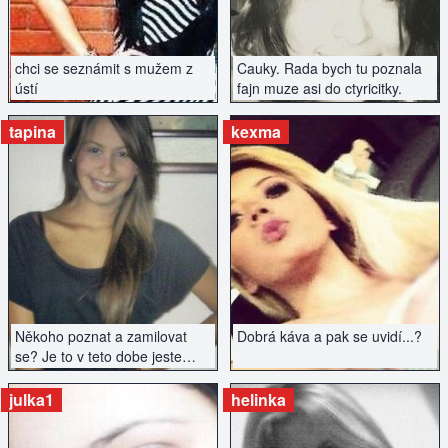
chci se seznámit s mužem z
Cauky. Rada bych tu poznala
ústí
fajn muze asi do ctyricitky.
tapina
kexma
ZOBRAZIT INZERÁT
ZOBRAZIT INZERÁT
Někoho poznat a zamilovat
Dobrá káva a pak se uvidí...?
se? Je to v teto dobe jeste
mozné? Romantika, láska..
vášeň?
julka1
helinka