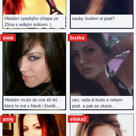
Hledám vysokýho chlapa ze
cauky. budem si psat?
Zlína s velkým srdcem :)
xiala
buxka
ZOBRAZIT INZERÁT
ZOBRAZIT INZERÁT
Hleádm muže do cca 40 let,
cau. rada si budu s nekym
který to má v hlavě i životě
psat. a pak se ukaze...
srovnané...
amiy
eliska2