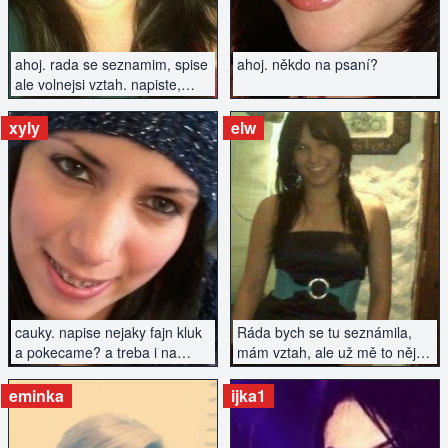
ahoj. rada se seznamim, spise
ahoj. někdo na psaní?
ale volnejsi vztah. napiste,
diky.
xyly
elw
ZOBRAZIT INZERÁT
ZOBRAZIT INZERÁT
cauky. napise nejaky fajn kluk
Ráda bych se tu seznámila,
a pokecame? a treba i na
mám vztah, ale už mě to nějak
rande zajdem...?
nenaplňuje a chce to něco
nového...
eminka
ijka1