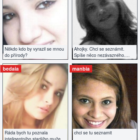
ZOBRAZIT INZERÁT
ZOBRAZIT INZERÁT
Někdo kdo by vyrazil se mnou
Ahojky. Chci se seznámit.
do přírody?
Spíše něco nezávazného.
Vztah vážný nyní ještě
nehledám.
bedaia
manbia
ZOBRAZIT INZERÁT
ZOBRAZIT INZERÁT
Ráda bych tu poznala
chci se tu seznamit
inteligentního staršího muže.