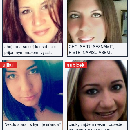
ZOBRAZIT INZERÁT
ZOBRAZIT INZERÁT
ahoj rada se sejdu osobne s
CHCI SE TU SEZNÁMIT,
prijemnym muzem, vyssi
PIŠTE, NAPÍŠU VŠEM :)
postavy, urcite nekurak
ujila1
subicek
ZOBRAZIT INZERÁT
ZOBRAZIT INZERÁT
Někdo starší, s kým je sranda?
cauky zajdem nekam posedet