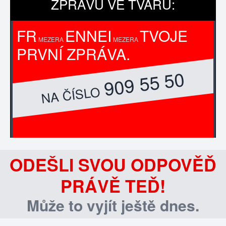
ZPRÁVU VE TVARU:
FR
ENNEI
TVOJE
MEZERA
MEZERA
PRVNÍ ZPRÁVA.
909 55 50
NA ČÍSLO
ODEŠLI SVOU ODPOVĚĎ
PRÁVĚ TEĎ!
Může to vyjít ještě dnes.