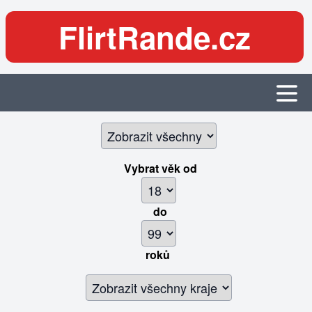
FlirtRande.cz
Vybrat věk
od
do
roků