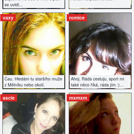
se uvidí...
vaxy
romice
ZOBRAZIT INZERÁT
ZOBRAZIT INZERÁT
Čau. Hledám tu staršího muže
Ahoj. Ráda cestuju, sport mi
z Mělníku nebo okolí.
také něco říká, ráda jím :)
Chtěla bych poznat muže
přiměřeného věku, který hledá
ascie
mxmxm
spíše vážný vztah.
ZOBRAZIT INZERÁT
ZOBRAZIT INZERÁT