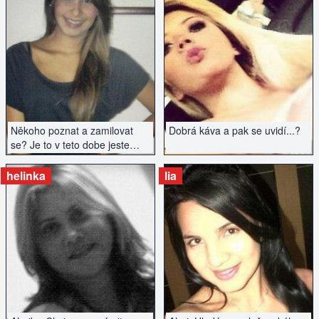
ZOBRAZIT INZERÁT
ZOBRAZIT INZERÁT
Někoho poznat a zamilovat
Dobrá káva a pak se uvidí...?
se? Je to v teto dobe jeste
mozné? Romantika, láska..
vášeň?
helinka
lia
ZOBRAZIT INZERÁT
ZOBRAZIT INZERÁT