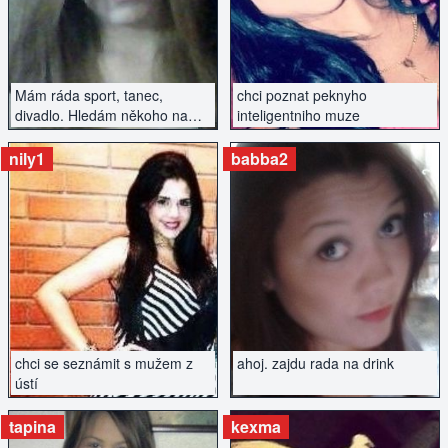
Mám ráda sport, tanec,
chci poznat peknyho
divadlo. Hledám někoho na
inteligentniho muze
vážný vztah.
nily1
babba2
ZOBRAZIT INZERÁT
ZOBRAZIT INZERÁT
chci se seznámit s mužem z
ahoj. zajdu rada na drink
ústí
tapina
kexma