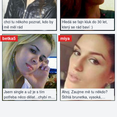
chci tu někoho poznat, kdo by
Hledá se fajn kluk do 30 let,
mě měl rád
který se rád baví :)
betka5
miya
ZOBRAZIT INZERÁT
ZOBRAZIT INZERÁT
Jsem single a už je s tím
Ahoj. Zaujme mě tu někdo?
potřeba něco dělat...chybí mi
Štíhlá brunetka, vysoká,
mužská náruč.
hledám milence.