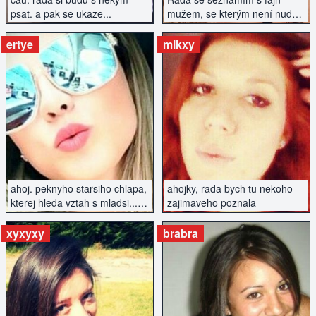
psat. a pak se ukaze...
mužem, se kterým není nuda
.)
ertye
mikxy
ZOBRAZIT INZERÁT
ZOBRAZIT INZERÁT
ahoj. peknyho starsiho chlapa,
ahojky, rada bych tu nekoho
kterej hleda vztah s mladsi...
zajimaveho poznala
najdu tu?
xyxyxy
brabra
ZOBRAZIT INZERÁT
ZOBRAZIT INZERÁT