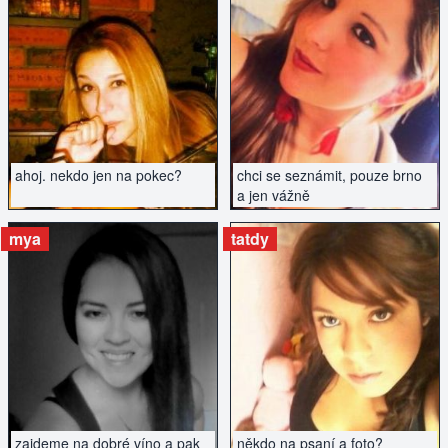
ZOBRAZIT INZERÁT
ZOBRAZIT INZERÁT
ahoj. nekdo jen na pokec?
chci se seznámit, pouze brno
a jen vážně
mya
tatdy
ZOBRAZIT INZERÁT
ZOBRAZIT INZERÁT
zajdeme na dobré víno a pak
někdo na psaní a foto?