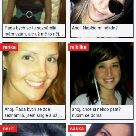
Ráda bych se tu seznámila,
Ahoj. Napíše mi někdo?
mám vztah, ale už mě to nějak
nenaplňuje a chce to něco
nového...
ranka
mikilka
ZOBRAZIT INZERÁT
ZOBRAZIT INZERÁT
Ahoj. Ráda bych se zde
ahoj, chce si nekdo psat?
seznámila, jsem single a už je
nudim se doma
čas začít se zas s někým
setkat :)
neri1
saska