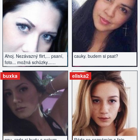
ZOBRAZIT INZERÁT
ZOBRAZIT INZERÁT
Ahoj. Nezávazný flirt,... psaní,
cauky. budem si psat?
foto... možná schůzky...
uvidíme...
buxka
eliska2
ZOBRAZIT INZERÁT
ZOBRAZIT INZERÁT
cau. rada si budu s nekym
Ráda se seznámím s fajn