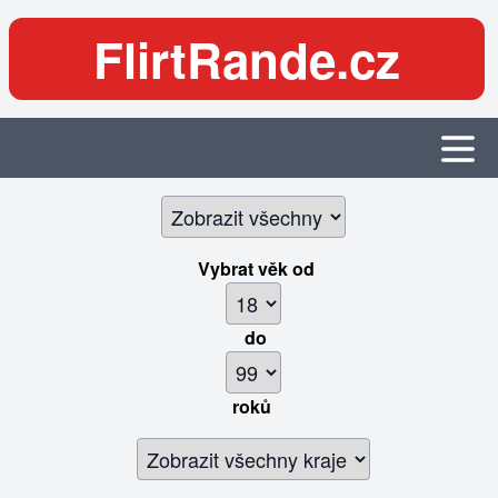
FlirtRande.cz
Vybrat věk
od
do
roků