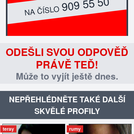
909 55 50
NA ČÍSLO
ODEŠLI SVOU ODPOVĚĎ
PRÁVĚ TEĎ!
Může to vyjít ještě dnes.
NEPŘEHLÉDNĚTE TAKÉ DALŠÍ
SKVĚLÉ PROFILY
teray
rumy