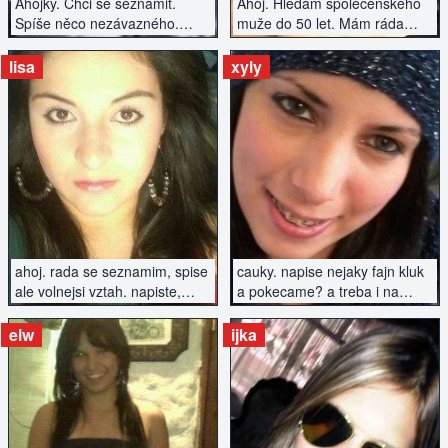
Ahojky. Chci se seznámit.
Ahoj. Hledám společenského
Spíše něco nezávazného.
muže do 50 let. Mám ráda
Vztah vážný nyní ještě
zábavu, sport, cestování.
nehledám.
Pouze vážně.
lisa
xyly
ZOBRAZIT INZERÁT
ZOBRAZIT INZERÁT
ahoj. rada se seznamim, spise
cauky. napise nejaky fajn kluk
ale volnejsi vztah. napiste,
a pokecame? a treba i na
diky.
rande zajdem...?
elw
ijka
ZOBRAZIT INZERÁT
ZOBRAZIT INZERÁT