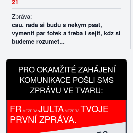
21
Zpráva:
cau. rada si budu s nekym psat,
vymenit par fotek a treba i sejit, kdz si
budeme rozumet...
PRO OKAMŽITÉ ZAHÁJENÍ
KOMUNIKACE POŠLI SMS
ZPRÁVU VE TVARU:
FR
JULTA
TVOJE
MEZERA
MEZERA
PRVNÍ ZPRÁVA.