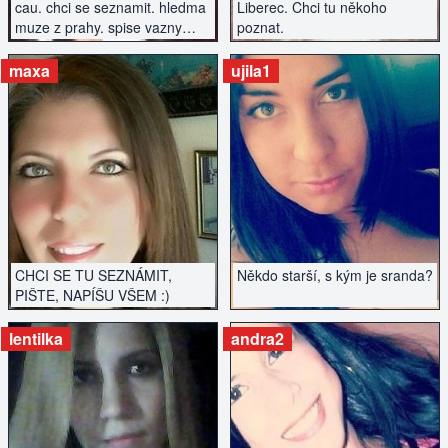
cau. chci se seznamit. hledma
Liberec. Chci tu někoho
muze z prahy. spise vazny
poznat.
vztah.
maxa
ujila1
ZOBRAZIT INZERÁT
ZOBRAZIT INZERÁT
CHCI SE TU SEZNÁMIT,
Někdo starší, s kým je sranda?
PIŠTE, NAPÍŠU VŠEM :)
lentilka
andra2
ZOBRAZIT INZERÁT
ZOBRAZIT INZERÁT