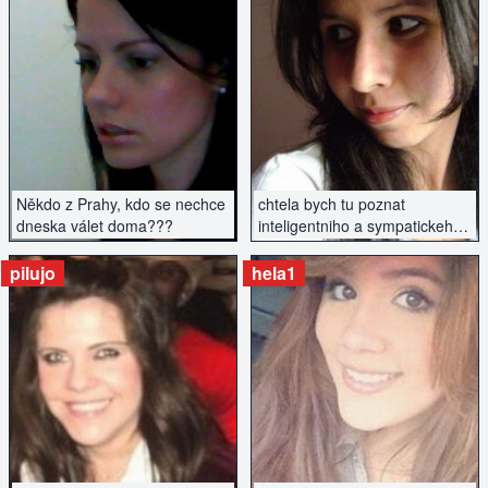
ZOBRAZIT INZERÁT
ZOBRAZIT INZERÁT
Někdo z Prahy, kdo se nechce
chtela bych tu poznat
dneska válet doma???
inteligentniho a sympatickeho
muze, nekruaka, vyssi postavy
pilujo
hela1
ZOBRAZIT INZERÁT
ZOBRAZIT INZERÁT