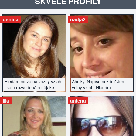
SKVĚLÉ PROFILY
denina
nadja2
ZOBRAZIT INZERÁT
ZOBRAZIT INZERÁT
Hledám muže na vážný vztah.
Ahojky. Napíše někdo? Jen
Jsem rozvedená a nějaké
volný vztah. Hledám
povinnosti mám, ale tak ty
rozptýlení.
můžeš mít i ty :)
lila
antena
ZOBRAZIT INZERÁT
ZOBRAZIT INZERÁT