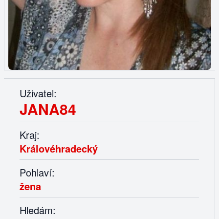
Uživatel:
JANA84
Kraj:
Královéhradecký
Pohlaví:
žena
Hledám: