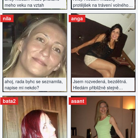
meho veku na vztah
protějšek na trávení volného
času.
nila
anga
ZOBRAZIT INZERÁT
ZOBRAZIT INZERÁT
ahoj, rada byhc se seznamila,
Jsem rozvedená, bezdětná.
napise mi nekdo?
Hledám přibližně stejně
starého partnera.
bata2
asant
ZOBRAZIT INZERÁT
ZOBRAZIT INZERÁT