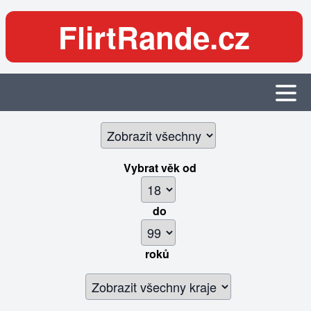
FlirtRande.cz
Vybrat věk
od
do
roků