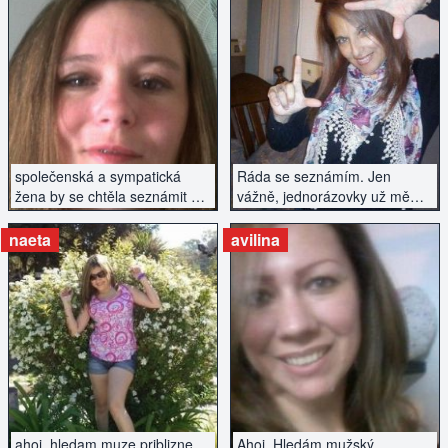
ZOBRAZIT INZERÁT
ZOBRAZIT INZERÁT
společenská a sympatická
Ráda se seznámím. Jen
žena by se chtěla seznámit s
vážně, jednorázovky už mě
inteligentním mužem.
nezajímají.
naeta
avilina
ZOBRAZIT INZERÁT
ZOBRAZIT INZERÁT
ahoj. hledam muze priblizne
Ahoj. Hledám mužský