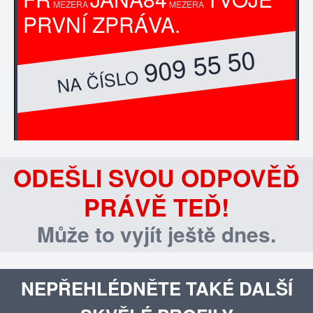
MEZERA
MEZERA
PRVNÍ ZPRÁVA.
909 55 50
NA ČÍSLO
ODEŠLI SVOU ODPOVĚĎ
PRÁVĚ TEĎ!
Může to vyjít ještě dnes.
NEPŘEHLÉDNĚTE TAKÉ DALŠÍ