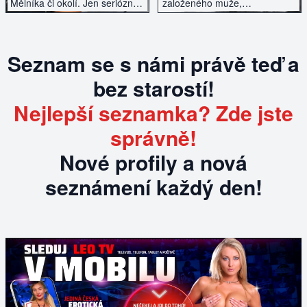
Mělníka či okolí. Jen seriózně,
založeného muže,
ne vitpálci, tak napište.
inteligentního a vysoké
postavy. Pouze seriózní
nabídky.
Seznam se s námi právě teď a
bez starostí!
Nejlepší seznamka? Zde jste
správně!
Nové profily a nová
seznámení každý den!