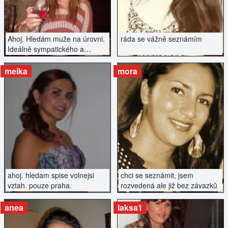
Ahoj. Hledám muže na úrovni.
ráda se vážně seznámím
Ideálně sympatického a
vysokého nekuřáka.
meika
mora
ZOBRAZIT INZERÁT
ZOBRAZIT INZERÁT
ahoj. hledam spise volnejsi
chci se seznámit, jsem
vztah. pouze praha.
rozvedená ale již bez závazků
anea
laksa1