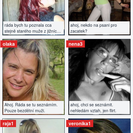
ráda bych tu poznala cca
ahoj, nekdo na psani pro
stejně starého muže z jižních
zacatek?
čech
olaka
nena3
ZOBRAZIT INZERÁT
ZOBRAZIT INZERÁT
Ahoj. Ráda se tu seznámím.
ahoj, chci se seznámit.
Pouze bezdětní muži.
nehledám vztah, jen flirt.
raja1
veronika1