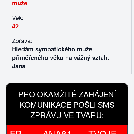
muže
Věk:
42
Zpráva:
Hledám sympatického muže
přiměřeného věku na vážný vztah.
Jana
PRO OKAMŽITÉ ZAHÁJENÍ
KOMUNIKACE POŠLI SMS
ZPRÁVU VE TVARU:
FR
JANA84
TVOJE