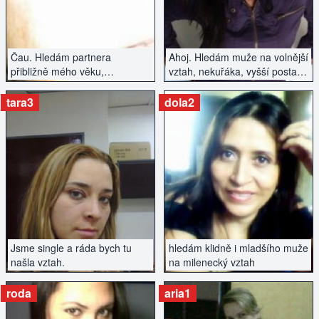
Čau. Hledám partnera
Ahoj. Hledám muže na volnější
přibližně mého věku,
vztah, nekuřáka, vyšší postavy
nekuřáka.
z Prahy.
tara3
dola2
ZOBRAZIT INZERÁT
ZOBRAZIT INZERÁT
Jsme single a ráda bych tu
hledám klidně i mladšího muže
našla vztah.
na milenecký vztah
roda
aria1