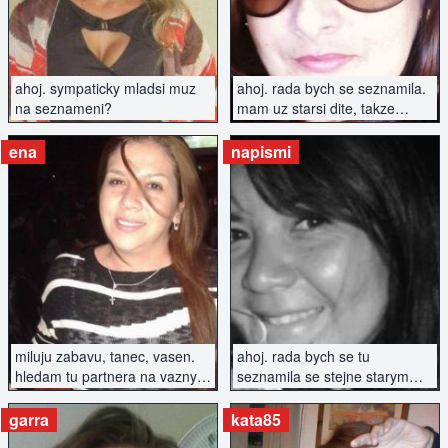
ahoj. sympaticky mladsi muz
ahoj. rada bych se seznamila.
na seznameni?
mam uz starsi dite, takze
zavazky mam, ale ne velike.
ena
napismi
ZOBRAZIT INZERÁT
ZOBRAZIT INZERÁT
miluju zabavu, tanec, vasen.
ahoj. rada bych se tu
hledam tu partnera na vazny
seznamila se stejne starym
vztah
muzem, ktery ma vyresenou
minulost
garra
kata85