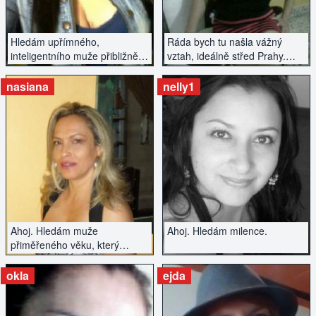
Hledám upřímného,
Ráda bych tu našla vážný
inteligentního muže přibližně
vztah, ideálně střed Prahy.
mého věku, který má
Pište.
vyřešenou minulost a hledá
nasiana
nelly1
vztah se vším všudy.
ZOBRAZIT INZERÁT
ZOBRAZIT INZERÁT
Ahoj. Hledám muže
Ahoj. Hledám milence.
přiměřeného věku, který
nechce být už také v životě
nadále sám.
okla
ejda