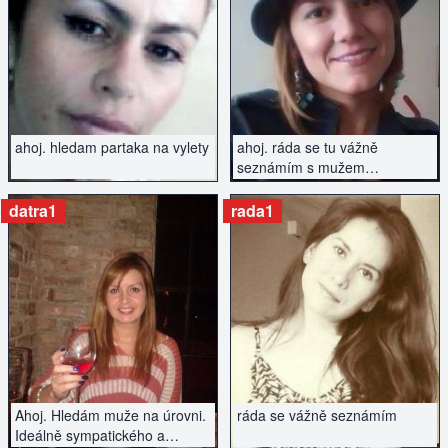
ZOBRAZIT INZERÁT
ZOBRAZIT INZERÁT
ahoj. hledam partaka na vylety
ahoj. ráda se tu vážně
seznámím s mužem
přiměřeného věku.
datra1
rada1
ZOBRAZIT INZERÁT
ZOBRAZIT INZERÁT
Ahoj. Hledám muže na úrovni.
ráda se vážně seznámím
Ideálně sympatického a