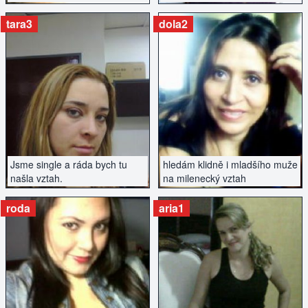
nekuřáka.
z Prahy.
tara3
dola2
ZOBRAZIT INZERÁT
ZOBRAZIT INZERÁT
Jsme single a ráda bych tu
hledám klidně i mladšího muže
našla vztah.
na milenecký vztah
roda
aria1
ZOBRAZIT INZERÁT
ZOBRAZIT INZERÁT