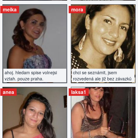
vysokého nekuřáka.
meika
mora
ZOBRAZIT INZERÁT
ZOBRAZIT INZERÁT
ahoj. hledam spise volnejsi
chci se seznámit, jsem
vztah. pouze praha.
rozvedená ale již bez závazků
anea
laksa1
ZOBRAZIT INZERÁT
ZOBRAZIT INZERÁT