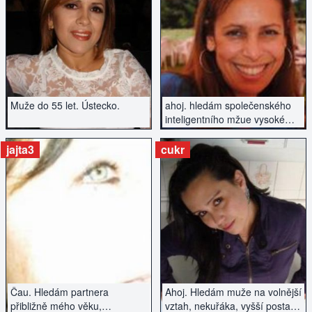
ZOBRAZIT INZERÁT
ZOBRAZIT INZERÁT
Muže do 55 let. Ústecko.
ahoj. hledám společenského
inteligentního mžue vysoké
postavy.
jajta3
cukr
ZOBRAZIT INZERÁT
ZOBRAZIT INZERÁT
Čau. Hledám partnera
Ahoj. Hledám muže na volnější
přibližně mého věku,
vztah, nekuřáka, vyšší postavy