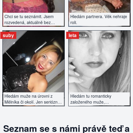
Chci se tu seznámit. Jsem
Hledám partnera. Věk nehraje
rozvedená, aktuálně bez
roli.
jakýchkoliv závazků. Mám
ráda cestování, turistiku,
suby
leta
přírodu a zvířata.
ZOBRAZIT INZERÁT
ZOBRAZIT INZERÁT
Hledám muže na úrovni z
Hledám tu romanticky
Mělníka či okolí. Jen seriózně,
založeného muže,
ne vitpálci, tak napište.
inteligentního a vysoké
postavy. Pouze seriózní
nabídky.
Seznam se s námi právě teď a