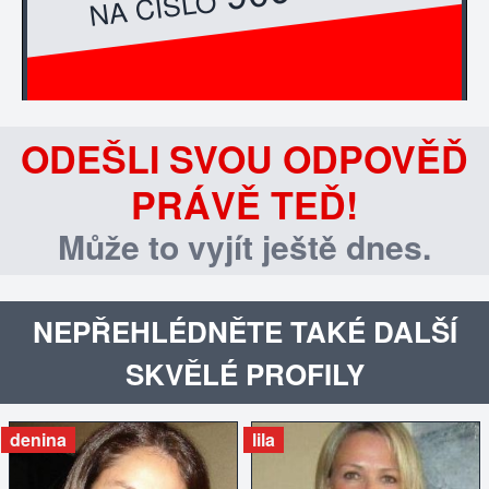
NA ČÍSLO
ODEŠLI SVOU ODPOVĚĎ
PRÁVĚ TEĎ!
Může to vyjít ještě dnes.
NEPŘEHLÉDNĚTE TAKÉ DALŠÍ
SKVĚLÉ PROFILY
denina
lila