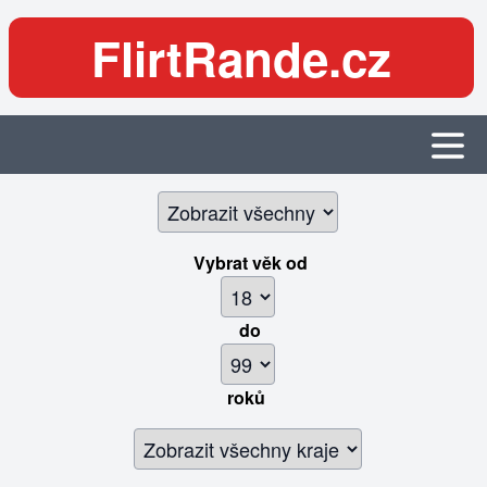
FlirtRande.cz
Vybrat věk
od
do
roků