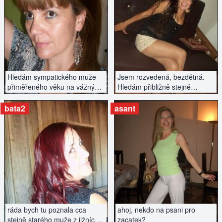
ZOBRAZIT INZERÁT
ZOBRAZIT INZERÁT
Hledám sympatického muže
Jsem rozvedená, bezdětná.
přiměřeného věku na vážný
Hledám přibližně stejně
vztah. Jana
starého partnera.
bata2
asant
ZOBRAZIT INZERÁT
ZOBRAZIT INZERÁT
ráda bych tu poznala cca
ahoj, nekdo na psani pro
stejně starého muže z jižních
zacatek?