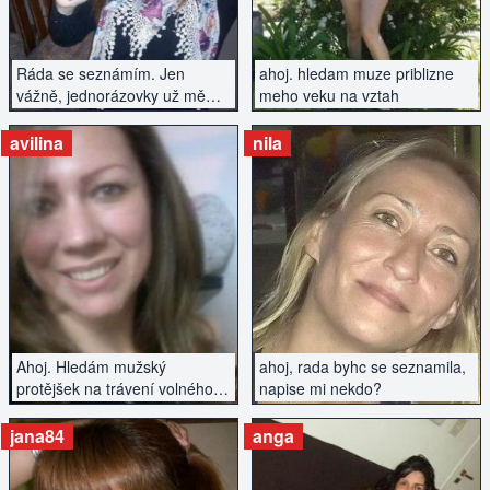
Ráda se seznámím. Jen
ahoj. hledam muze priblizne
vážně, jednorázovky už mě
meho veku na vztah
nezajímají.
avilina
nila
ZOBRAZIT INZERÁT
ZOBRAZIT INZERÁT
Ahoj. Hledám mužský
ahoj, rada byhc se seznamila,
protějšek na trávení volného
napise mi nekdo?
času.
jana84
anga