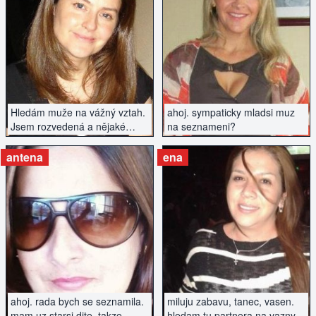
ZOBRAZIT INZERÁT
ZOBRAZIT INZERÁT
Hledám muže na vážný vztah.
ahoj. sympaticky mladsi muz
Jsem rozvedená a nějaké
na seznameni?
povinnosti mám, ale tak ty
můžeš mít i ty :)
antena
ena
ZOBRAZIT INZERÁT
ZOBRAZIT INZERÁT
ahoj. rada bych se seznamila.
miluju zabavu, tanec, vasen.
mam uz starsi dite, takze
hledam tu partnera na vazny