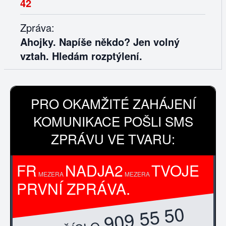
42
Zpráva:
Ahojky. Napíše někdo? Jen volný
vztah. Hledám rozptýlení.
PRO OKAMŽITÉ ZAHÁJENÍ
KOMUNIKACE POŠLI SMS
ZPRÁVU VE TVARU:
FR
NADJA2
TVOJE
MEZERA
MEZERA
PRVNÍ ZPRÁVA.
909 55 50