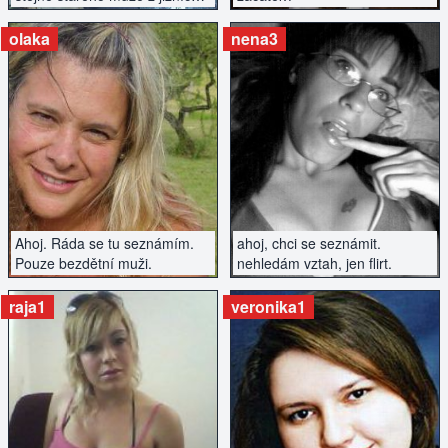
čech
olaka
nena3
ZOBRAZIT INZERÁT
ZOBRAZIT INZERÁT
Ahoj. Ráda se tu seznámím.
ahoj, chci se seznámit.
Pouze bezdětní muži.
nehledám vztah, jen flirt.
raja1
veronika1
ZOBRAZIT INZERÁT
ZOBRAZIT INZERÁT