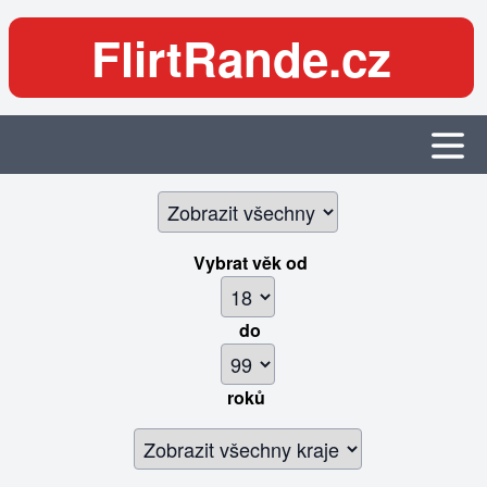
FlirtRande.cz
Vybrat věk
od
do
roků