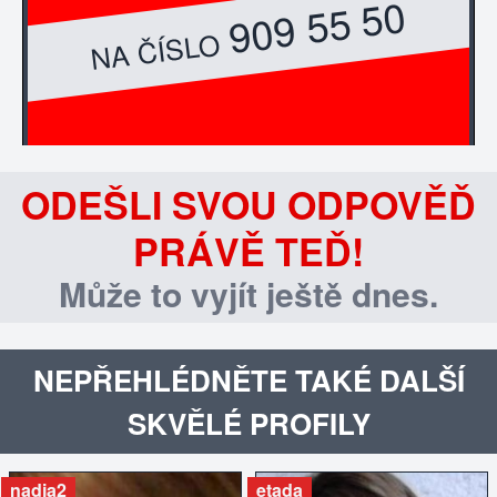
909 55 50
NA ČÍSLO
ODEŠLI SVOU ODPOVĚĎ
PRÁVĚ TEĎ!
Může to vyjít ještě dnes.
NEPŘEHLÉDNĚTE TAKÉ DALŠÍ
SKVĚLÉ PROFILY
nadja2
etada