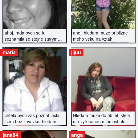
ZOBRAZIT INZERÁT
ZOBRAZIT INZERÁT
ahoj. rada bych se tu
ahoj. hledam muze priblizne
seznamila se stejne starym
meho veku na vztah
muzem, ktery ma vyresenou
minulost
maria
jijuu
ZOBRAZIT INZERÁT
ZOBRAZIT INZERÁT
chtela bych zas poznat lasku
Hledám muže do 55 let, který
jsem bez zavazku, hledam
má vyřešenou minulost ale
vazny vztah
chce začít znovu se vším
všudy...
jana84
anga