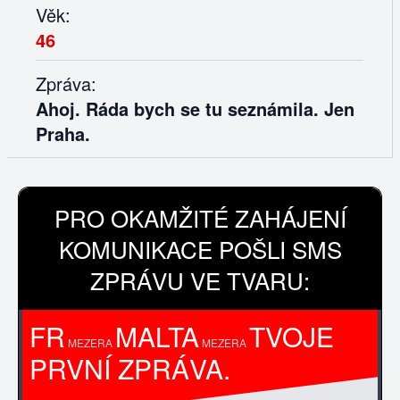
Věk:
46
Zpráva:
Ahoj. Ráda bych se tu seznámila. Jen
Praha.
PRO OKAMŽITÉ ZAHÁJENÍ
KOMUNIKACE POŠLI SMS
ZPRÁVU VE TVARU:
FR
MALTA
TVOJE
MEZERA
MEZERA
PRVNÍ ZPRÁVA.