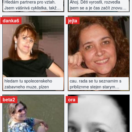
Hledám partnera pro vztah.
Ahoj. Děti vyrostli, rozvedla
Jsem vášnivá cyklistka, takže
jsem se a je čas začít znovu
pokud tě baví kolo a výlety, jsi
hledat lásku...
nekuřák a nemáš závazky,
danka6
jejta
určitě mi napiš.
ZOBRAZIT INZERÁT
ZOBRAZIT INZERÁT
hledam tu spolecenskeho
cau. rada se tu seznamim s
zabavneho muze, plzen
pribliznme stejen starym
muzem. pokud mas vyresenou
minulost a jdi nekurak, rada te
beta2
ora
poznam,
ZOBRAZIT INZERÁT
ZOBRAZIT INZERÁT