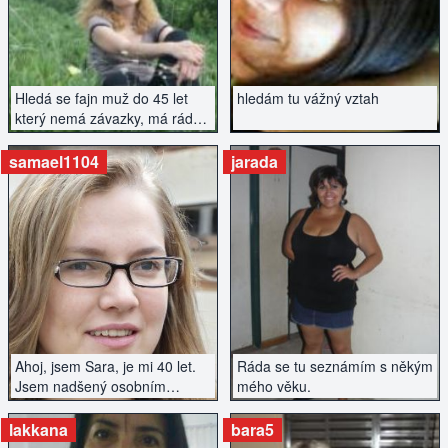
Hledá se fajn muž do 45 let
hledám tu vážný vztah
který nemá závazky, má rád
přírodu, turistiku a umí
naslouchat.
samael1104
jarada
ZOBRAZIT INZERÁT
ZOBRAZIT INZERÁT
Ahoj, jsem Sara, je mi 40 let.
Ráda se tu seznámím s někým
Jsem nadšený osobním
mého věku.
růstem, smysluplné spojení, a
zkoumání života. Baví mě
lakkana
bara5
zkoušet nové recepty, cvičit