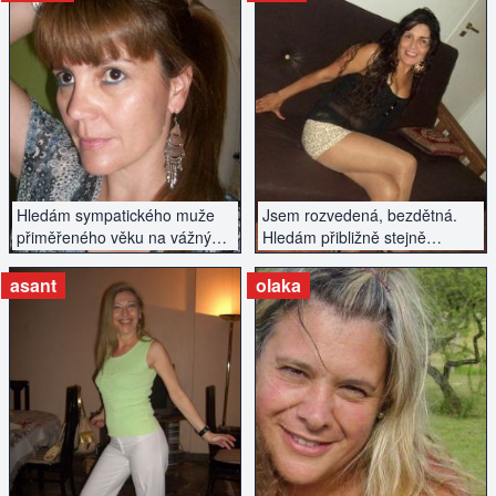
ZOBRAZIT INZERÁT
ZOBRAZIT INZERÁT
Hledám sympatického muže
Jsem rozvedená, bezdětná.
přiměřeného věku na vážný
Hledám přibližně stejně
vztah. Jana
starého partnera.
asant
olaka
ZOBRAZIT INZERÁT
ZOBRAZIT INZERÁT