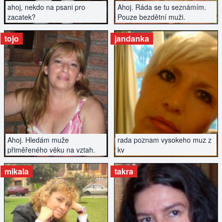
ahoj, nekdo na psani pro
Ahoj. Ráda se tu seznámím.
zacatek?
Pouze bezdětní muži.
tojo
jandanka
ZOBRAZIT INZERÁT
ZOBRAZIT INZERÁT
Ahoj. Hledám muže
rada poznam vysokeho muz z
přiměřeného věku na vztah.
kv
mikala
takra
ZOBRAZIT INZERÁT
ZOBRAZIT INZERÁT