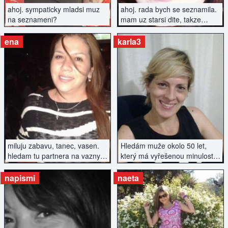
ahoj. sympaticky mladsi muz
ahoj. rada bych se seznamila.
na seznameni?
mam uz starsi dite, takze
zavazky mam, ale ne velike.
ena
karla3
ZOBRAZIT INZERÁT
ZOBRAZIT INZERÁT
miluju zabavu, tanec, vasen.
Hledám muže okolo 50 let,
hledam tu partnera na vazny
který má vyřešenou minulost,
vztah
má to v životě srovnané a je
připravený na nový start.
napismi
naeta