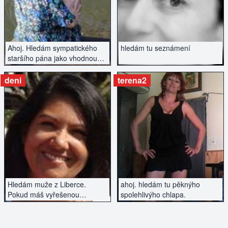
Ahoj. Hledám sympatického
hledám tu seznámení
staršího pána jako vhodnou
společnost na dlouhé zimní
večery.
deni
terena2
ZOBRAZIT INZERÁT
ZOBRAZIT INZERÁT
Hledám muže z Liberce.
ahoj. hledám tu pěknýho
Pokud máš vyřešenou
spolehlivýho chlapa.
minulost a máš rád baculky,
napiš mi.