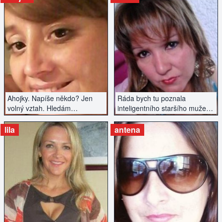
ZOBRAZIT INZERÁT
ZOBRAZIT INZERÁT
Ahojky. Napíše někdo? Jen
Ráda bych tu poznala
volný vztah. Hledám
inteligentního staršího muže
rozptýlení.
bez závazků.
lila
antena
ZOBRAZIT INZERÁT
ZOBRAZIT INZERÁT