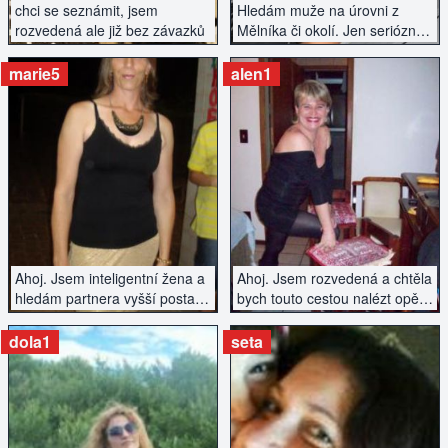
chci se seznámit, jsem
Hledám muže na úrovni z
rozvedená ale již bez závazků
Mělníka či okolí. Jen seriózně,
ne vitpálci, tak napište.
marie5
alen1
ZOBRAZIT INZERÁT
ZOBRAZIT INZERÁT
Ahoj. Jsem inteligentní žena a
Ahoj. Jsem rozvedená a chtěla
hledám partnera vyšší postavy
bych touto cestou nalézt opět
ze Zlína či okolí. Uvidíme, zda
štěstí. Pište.
se tu mohu seznámit s někým
dola1
seta
na úrovni.
ZOBRAZIT INZERÁT
ZOBRAZIT INZERÁT